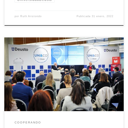
por
Ruth Aristondo
Publicada
31 enero, 2022
Descubre la experiencia de Julia Salas en UNi&CO, el primer
Encuentro sobre Formación Dual entre Universidad y Empresa.
COOPERANDO