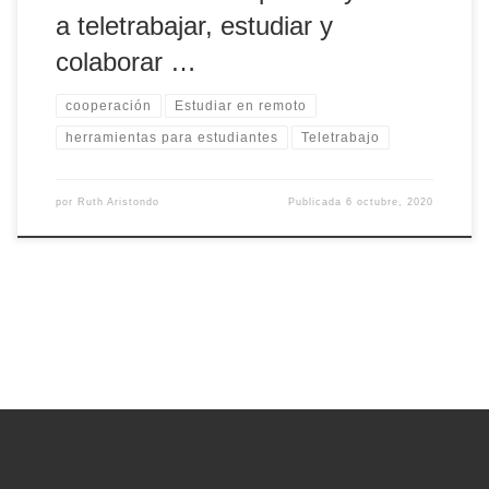
a teletrabajar, estudiar y
colaborar …
cooperación
Estudiar en remoto
herramientas para estudiantes
Teletrabajo
por
Ruth Aristondo
Publicada
6 octubre, 2020