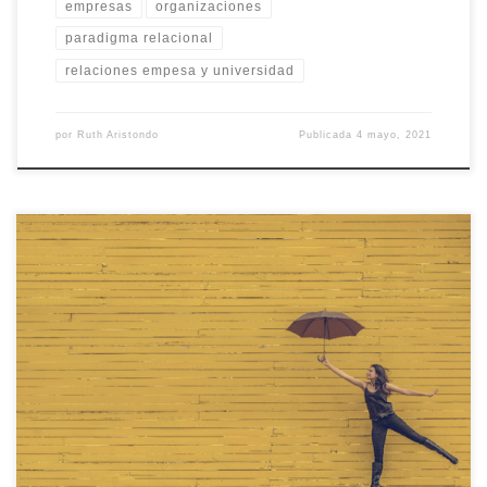
empresas
organizaciones
paradigma relacional
relaciones empesa y universidad
por
Ruth Aristondo
Publicada
4 mayo, 2021
Esta preciosa historia taoísta muestra la esencia del pensamiento
taoísta: el “No hacer” (Wu Wei) que “sí hace”. ¿Cómo la aplicas tú
en tu vida?