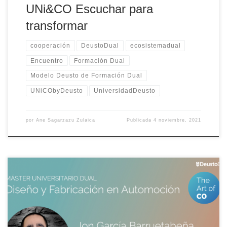
UNi&CO Escuchar para
transformar
cooperación
DeustoDual
ecosistemadual
Encuentro
Formación Dual
Modelo Deusto de Formación Dual
UNiCObyDeusto
UniversidadDeusto
por
Ane Sagarzazu Zulaica
Publicada
4 noviembre, 2021
Jon García, director del Máster Universitario Dual en Diseño y
Fabricación en Automoción de Deusto, desgrana qué es es máster,
cómo y qué supone la COoperación entre la universidad y la