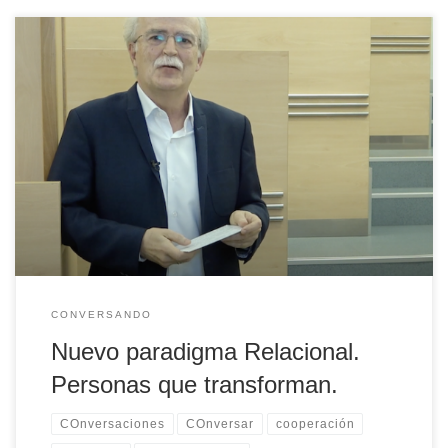
José Luis Larrea, Presidente del Consejo Asesor de Deusto Social
Lab, nos hace reflexionar sobre el nuevo paradigma relacional en
el que estamos inmersos y cómo las personas y un acercamiento
entre universidades y empresas es clave para hacer frente a los
retos del futuro.
CONVERSANDO
Nuevo paradigma Relacional.
Personas que transforman.
COnversaciones
COnversar
cooperación