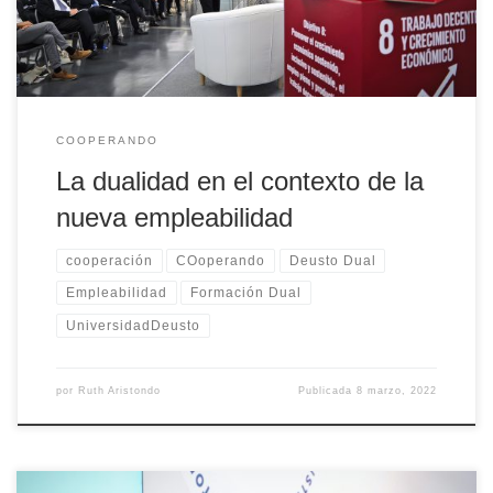
nuestra capacidad de innovación será clave para afrontar los
desafíos del futuro.
COOPERANDO
La dualidad en el contexto de la
nueva empleabilidad
cooperación
COoperando
Deusto Dual
Empleabilidad
Formación Dual
UniversidadDeusto
por
Ruth Aristondo
Publicada
8 marzo, 2022