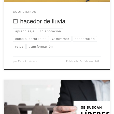
COOPERANDO
El hacedor de lluvia
aprendizaje
colaboración
cómo superar retos
COnversar
cooperación
retos
transformación
por
Ruth Aristondo
Publicada
24 febrero, 2021
Human y Marketing, es “reflejar de forma sencilla, clara y visual el
objetivo de un marketing que pone el foco en la persona. Pero
de verdad. Sin postureos, ni falsas promesas”. Un marketing cuyas