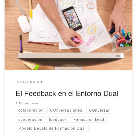
El feedback es una herramienta para este desarrollo del/de la
participante que permite elevar el nivel de consciencia en el
trabajo, además de aportar información precisa sobre aquello
que interesa mantener por obtener resultados satisfactorios y
aquello que interesa cambiar, modificar o eliminar porque no
suma a los resultados deseados.
COOPERANDO
El Feedback en el Entorno Dual
1 Comentario
colaboración
COnversaciones
COnversar
cooperación
feedback
Formación Dual
Modelo Deusto de Formación Dual