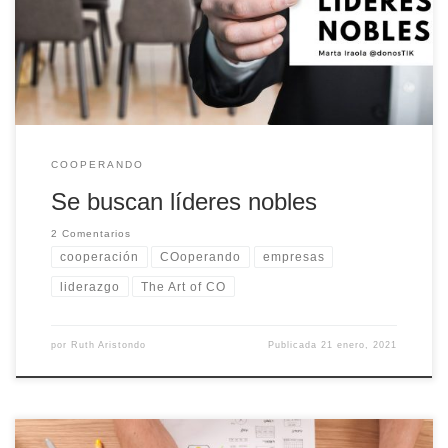
reglas de funcionamiento son la ética y los valores humanos. Me ha
encantado. De esto debería ir el marketing: de cuidar a la
persona.
COOPERANDO
Se buscan líderes nobles
2 Comentarios
cooperación
COoperando
empresas
liderazgo
The Art of CO
por
Ruth Aristondo
Publicada
21 enero, 2021