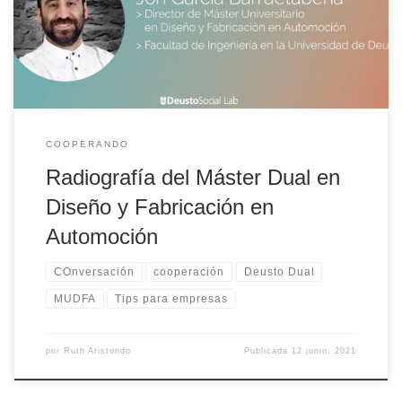
empresa, los beneficios que reporta y los puentes que se tienden
entre dualidad y empleabilidad para afrontar los retos del futuro.
COOPERANDO
Radiografía del Máster Dual en
Diseño y Fabricación en
Automoción
COnversación
cooperación
Deusto Dual
MUDFA
Tips para empresas
por
Ruth Aristondo
Publicada
12 junio, 2021