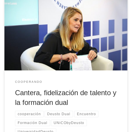
Gemma Nogales, directora de Desarrollo de Personas en Lantek,
responde a las preguntas que le lanzaron en el encuentro
UNi&CO,, celebrado el 26 de octubre de 2021, y que trató el tema
del futuro de la educación y el empleo, así como el papel de la
Formación Dual
COOPERANDO
Cantera, fidelización de talento y
la formación dual
cooperación
Deusto Dual
Encuentro
Formación Dual
UNiCObyDeusto
UniversidadDeusto