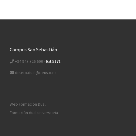
Campus San Sebastián
+34 943 326 600
- Ext:5171
deusto.dual@deusto.es
Web Formación Dual
Formación dual universitaria