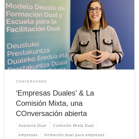
¿Cómo se relaciona la universidad con empresas COlaboradoras
en formación Dual? ¿Qué es la Comisión Mixta? Desde la Unidad
de Formación Dual abrimos espacios de COnversación y
COoperación con las empresas, y la Comisión Mixta representa
uno de estos espacios.
CONVERSANDO
‘Empresas Duales’ & La
Comisión Mixta, una
COnversación abierta
Asesoría Dual
Comisión Mixta Dual
empresas
formación dual para empresas