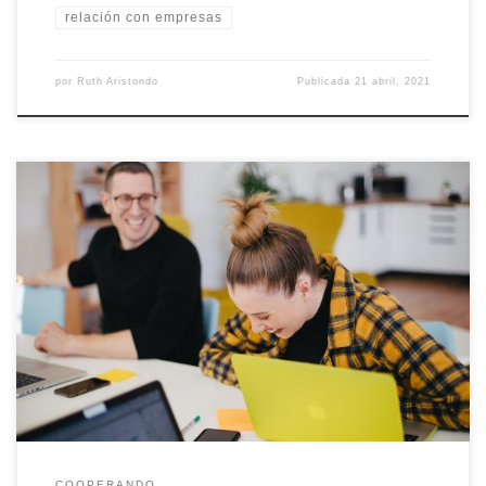
relación con empresas
por
Ruth Aristondo
Publicada
21 abril, 2021
Debemos entender el feedback como un proceso en dos
sentidos, en el que cómo lo recibimos es tan importante como
saber aportarlo. Se trata de un diálogo basado en la confianza y el
respeto que nos hace reflexionar.
COOPERANDO