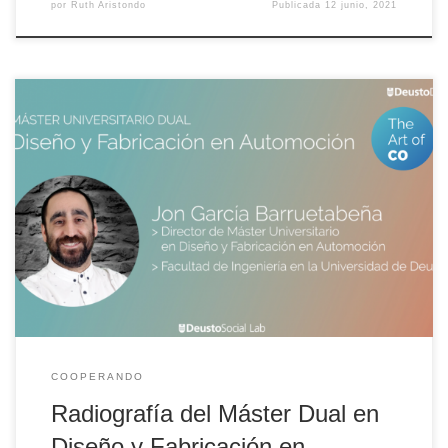
por
Ruth Aristondo
Publicada
12 junio, 2021
Jon García, director del Máster Universitario Dual en Diseño y
Fabricación en Automoción de Deusto, desgrana qué es es máster,
cómo y qué supone la COoperación entre la universidad y la
empresa, los beneficios que reporta y los puentes que se tienden
entre dualidad y empleabilidad para afrontar los retos del futuro.
COOPERANDO
Radiografía del Máster Dual en
Diseño y Fabricación en