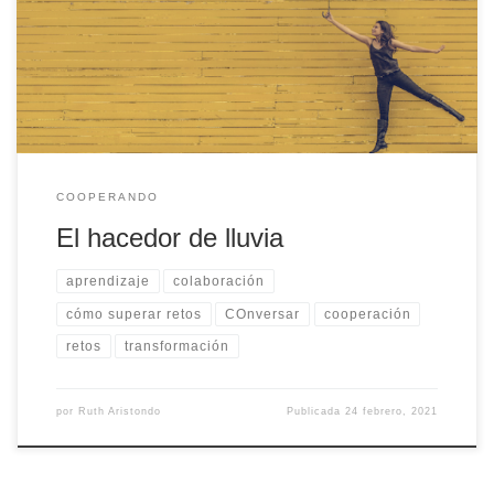
taoísta: el “No hacer” (Wu Wei) que “sí hace”. ¿Cómo la aplicas tú
en tu vida?
COOPERANDO
El hacedor de lluvia
aprendizaje
colaboración
cómo superar retos
COnversar
cooperación
retos
transformación
por
Ruth Aristondo
Publicada
24 febrero, 2021