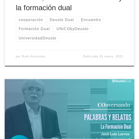
la formación dual
cooperación
Deusto Dual
Encuentro
Formación Dual
UNiCObyDeusto
UniversidadDeusto
por
Ruth Aristondo
Publicada
31 enero, 2022
José Luis Larrea, Presidente del Consejo Asesor de Deusto Social
Lab, nos habla en este vídeo sobre la importancia de las palabras,
sobre la clave de cómo utilizamos el lenguaje las personas a la
hora de imaginar, comunicar y COoperar. Éste es el vehículo para
activar las relaciones que nos llevan a la COoperación al servicio
de un futuro común imaginado.