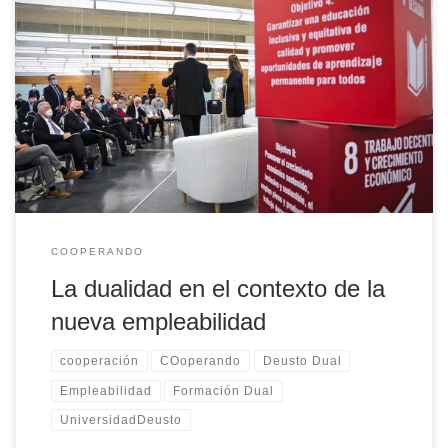
Por todos es conocido ya que estamos viviendo un nuevo
contexto que dibuja una realidad de permanente cambio y
transformación. Es lo que se conoce como la “Era de la
incertidumbre”. Desde los avances tecnológicos hasta los retos
medioambientales, desde los cambios demográficos hasta los
desafíos en materia sociosanitaria, todos nos vemos afectados. Y
cómo no, las universidades no somos ajenas a esta nueva era;
nuestra capacidad de innovación será clave para afrontar los
desafíos del futuro.
COOPERANDO
La dualidad en el contexto de la
nueva empleabilidad
cooperación
COoperando
Deusto Dual
Empleabilidad
Formación Dual
UniversidadDeusto