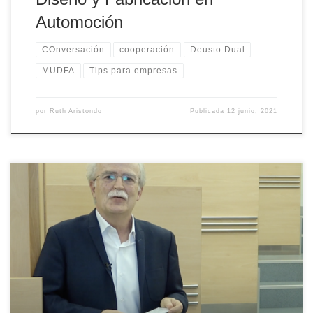
Automoción
COnversación
cooperación
Deusto Dual
MUDFA
Tips para empresas
por
Ruth Aristondo
Publicada
12 junio, 2021
José Luis Larrea, Presidente del Consejo Asesor de Deusto Social
Lab, nos hace reflexionar sobre el nuevo paradigma relacional en
el que estamos inmersos y cómo las personas y un acercamiento
entre universidades y empresas es clave para hacer frente a los
retos del futuro.