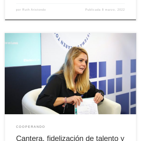
por
Ruth Aristondo
Publicada
8 marzo, 2022
Gemma Nogales, directora de Desarrollo de Personas en Lantek,
responde a las preguntas que le lanzaron en el encuentro
UNi&CO,, celebrado el 26 de octubre de 2021, y que trató el tema
del futuro de la educación y el empleo, así como el papel de la
Formación Dual
COOPERANDO
Cantera, fidelización de talento y