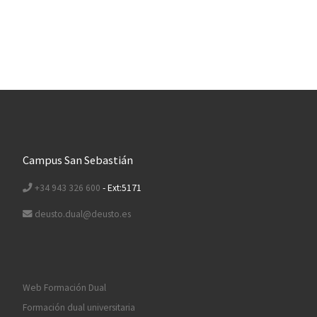
Campus San Sebastián
+34 943 326 600
- Ext:5171
deusto.dual@deusto.es
Web Formación Dual
Formación dual universitaria