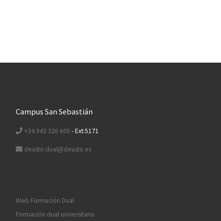
Campus San Sebastián
+34 943 326 600
- Ext:5171
deusto.dual@deusto.es
Web Formación Dual
Formación dual universitaria