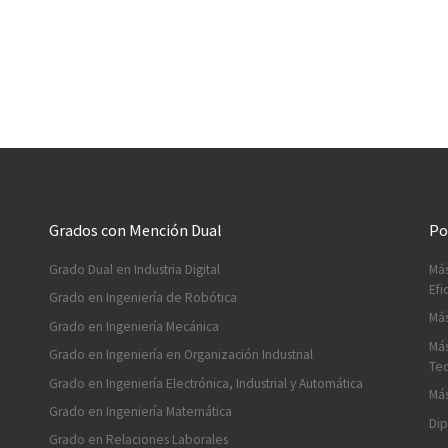
Grados con Mención Dual
Po
Grado Dual en Industria Digital
Más
Efi
Grado en Ingeniería de Robótica
Más
Grado en Ingeniería Mecánica
Más
Grado en Ingeniería en Organización Industrial
Tec
Grado en Ingeniería Electrónica, Industrial y Automática
Más
Grado en Ingeniería Matemática
Dip
Grado en Relaciones Laborales