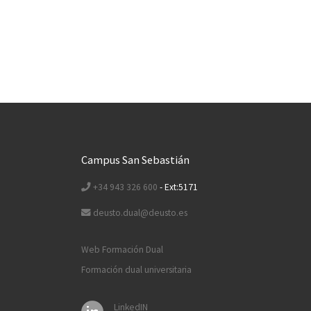
Campus San Sebastián
+34 943 326 600
- Ext:5171
deusto.dual@deusto.es
Web Formación Dual
Formación dual universitaria
LinkedIN