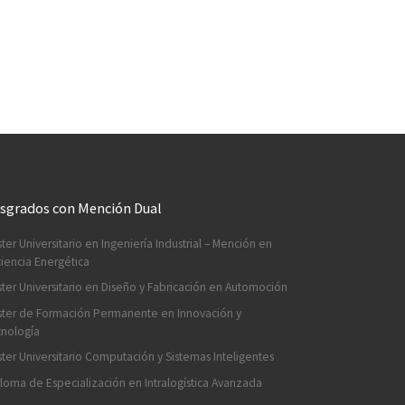
sgrados con Mención Dual
ter Universitario en Ingeniería Industrial – Mención en
ciencia Energética
ter Universitario en Diseño y Fabricación en Automoción
ter de Formación Permanente en Innovación y
nología
ter Universitario Computación y Sistemas Inteligentes
loma de Especialización en Intralogística Avanzada