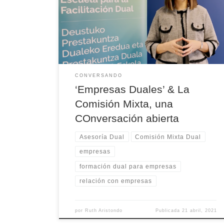
Comisión Mixta? Desde la Unidad de Formación Dual
abrimos espacios de COnversación y COoperación con
las empresas, y la Comisión Mixta representa uno de
estos espacios.
CONVERSANDO
‘Empresas Duales’ & La
Comisión Mixta, una
COnversación abierta
Asesoría Dual
Comisión Mixta Dual
empresas
formación dual para empresas
relación con empresas
por
Ruth Aristondo
Publicada
21 abril, 2021