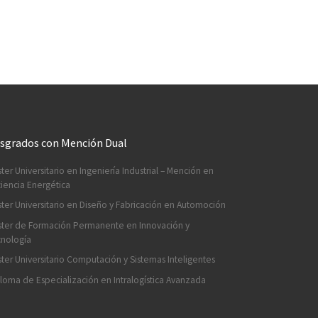
sgrados con Mención Dual
ter Universitario en Ingeniería Industrial – Mención en
ciencia Energética
ter Universitario en Diseño y Fabricación en Automoción
ter de Formación Permanente en Innovación y
nología
ter Universitario Computación y Sistemas Inteligentes
loma de Especialización en Intralogística Avanzada