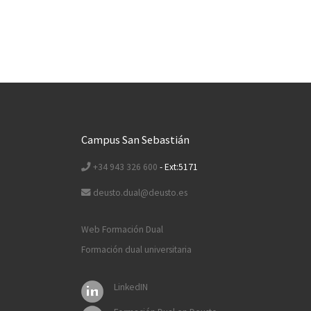
Campus San Sebastián
+34 943 326 600
- Ext:5171
deusto.dual@deusto.es
Web Formación Dual
Formación dual universitaria
LinkedIN