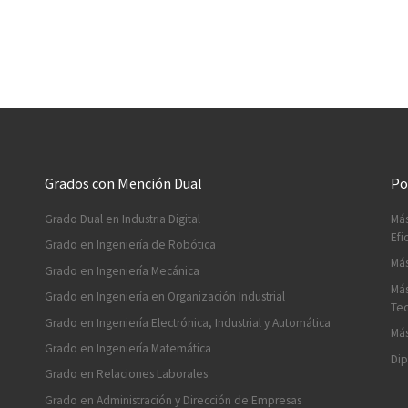
Grados con Mención Dual
Po
Grado Dual en Industria Digital
Más
Efi
Grado en Ingeniería de Robótica
Más
Grado en Ingeniería Mecánica
Más
Grado en Ingeniería en Organización Industrial
Tec
Grado en Ingeniería Electrónica, Industrial y Automática
Más
Grado en Ingeniería Matemática
Dip
Grado en Relaciones Laborales
Grado en Administración y Dirección de Empresas