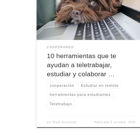
avanza, lo que antes se consideraba innecesario e
ineficiente ahora es una necesidad y una realidad.
COOPERANDO
10 herramientas que te
ayudan a teletrabajar,
estudiar y colaborar …
cooperación
Estudiar en remoto
herramientas para estudiantes
Teletrabajo
por
Ruth Aristondo
Publicada
6 octubre, 2020