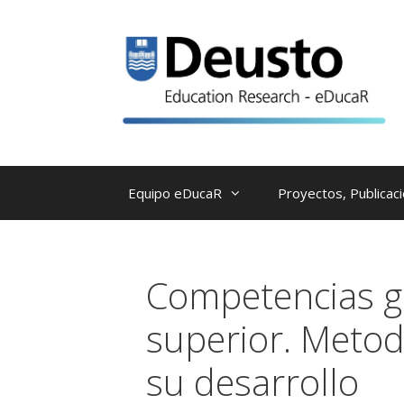
Saltar
al
contenido
Equipo eDucaR
Proyectos, Publicac
Competencias g
superior. Metod
su desarrollo