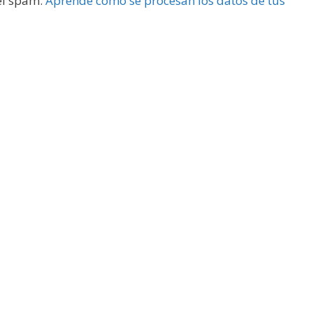
 el spam.
Aprende cómo se procesan los datos de tus