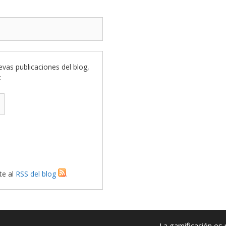
uevas publicaciones del blog,
:
te al
RSS del blog
.
La gamificación es