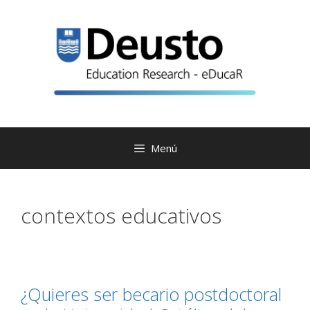
Saltar
al
contenido
Menú
contextos educativos
¿Quieres ser becario postdoctoral