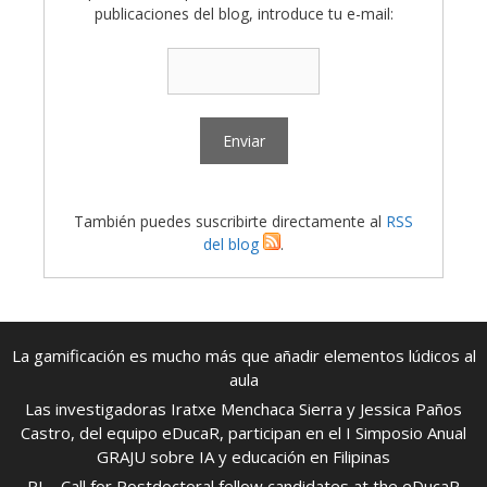
publicaciones del blog, introduce tu e-mail:
También puedes suscribirte directamente al
RSS
del blog
.
La gamificación es mucho más que añadir elementos lúdicos al
aula
Las investigadoras Iratxe Menchaca Sierra y Jessica Paños
Castro, del equipo eDucaR, participan en el I Simposio Anual
GRAJU sobre IA y educación en Filipinas
PI – Call for Postdoctoral fellow candidates at the eDucaR