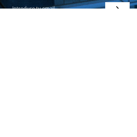
Avda. de las Universidades 24
48007 – Bilbao
944 139 225
etica@deusto.es
SITIOS DE INTERÉS
Centro de Ética Aplicada
Universidad de Deusto
Facultad de Ciencias Sociales y Humanas
Instituto de Derechos Humanos