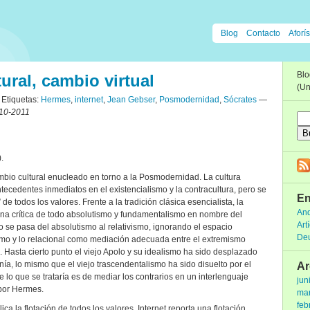
Blog
Contacto
Aforís
Bl
ural, cambio virtual
(Un
Etiquetas:
Hermes
,
internet
,
Jean Gebser
,
Posmodernidad
,
Sócrates
—
10-2011
.
bio cultural enucleado en torno a la Posmodernidad. La cultura
ecedentes inmediatos en el existencialismo y la contracultura, pero se
En
de todos los valores. Frente a la tradición clásica esencialista, la
And
na crítica de todo absolutismo y fundamentalismo en nombre del
Art
o se pasa del absolutismo al relativismo, ignorando el espacio
De
smo y lo relacional como mediación adecuada entre el extremismo
sta. Hasta cierto punto el viejo Apolo y su idealismo ha sido desplazado
ía, lo mismo que el viejo trascendentalismo ha sido disuelto por el
Ar
lo que se trataría es de mediar los contrarios en un interlenguaje
jun
por Hermes.
ma
feb
ca la flotación de todos los valores, Internet reporta una flotación