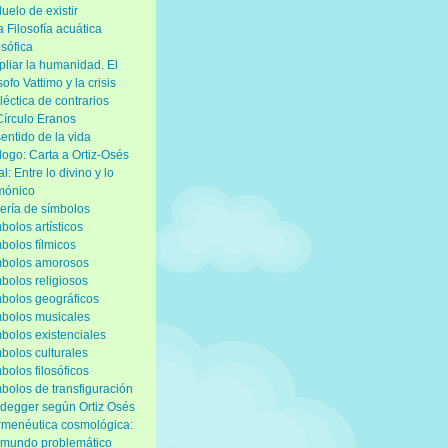
duelo de existir
 Filosofía acuática
osófica
liar la humanidad. El
ósofo Vattimo y la crisis
léctica de contrarios
Círculo Eranos
sentido de la vida
logo: Carta a Ortiz-Osés
al: Entre lo divino y lo
mónico
ería de símbolos
bolos artísticos
bolos fílmicos
mbolos amorosos
bolos religiosos
bolos geográficos
bolos musicales
bolos existenciales
bolos culturales
bolos filosóficos
bolos de transfiguración
degger según Ortiz Osés
menéutica cosmológica:
mundo problemático