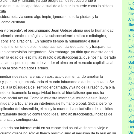
eso científico y humano, ya que progresamos retrocediendo o
El 
so de nuestra incapacidad actual de afrontar la muerte como lo hiciera
Una
cuta
Fil
sidera todavía como algo impío, ignorando así la piedad y la
Amp
como cristiana.
fil
Dia
en y presente”, el posjunguiano Jean Gebser afirma que la humanidad
El 
ciencia arcaica o mágica a la subconsciencia mítica o mitológica,
El 
a conciencia racional. En nuestro tiempo la humanidad estaría
Epí
l espíritu, entendido como supraconciencia que asume y trasparenta
Fin
 una cosmovisión integradora. Sin embargo, yo diría que nuestra edad
de
ien la edad del espíritu abstracto o abstraccionista, que nos ha liberado
Gal
asados, pero al precio de vender el alma en el mercado capitalista al
Sím
 y no al dios mediador Hermes.
Sím
-mediar nuestra enajenación abstractoide, intentando ampliar la
Sí
 y, por tanto, humanizando el mundo inhumano o deshumanizado. Se
Sím
cal a la búsqueda del sentido encarnado, y ya no de la razón pura o la
Sím
do críticamente la negatividad frente al triunfalismo que nos ha
Sím
ómico-social actual. Como lo muestra internet, el mundo es un Juego
Sím
njugar o articular en un interlenguaje humano global. Global pero no
Sím
mplicador del sinsentido, el mal y la muerte. La estadística de suicidios
Sím
l argumento decisivo contra todo idealismo abstraccionista, incapaz de
Sím
manencia y contingencia.
Hei
Her
 abierta por internet está en su capacidad asuntiva frente al viejo e
Un 
uanto ofrece no sólo el flanco positivo sino el negativo de lo real en su