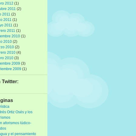
ro 2012
(1)
ubre 2011
(2)
io 2011
(2)
io 2011
(1)
yo 2011
(1)
rero 2011
(1)
iembre 2010
(1)
io 2010
(2)
rzo 2010
(2)
rero 2010
(4)
ro 2010
(3)
iembre 2009
(3)
viembre 2009
(1)
 Twitter:
ginas
rística
rés Ortiz Osés y los
rismos
n aforismos lúdico-
idos
agua y el pensamiento