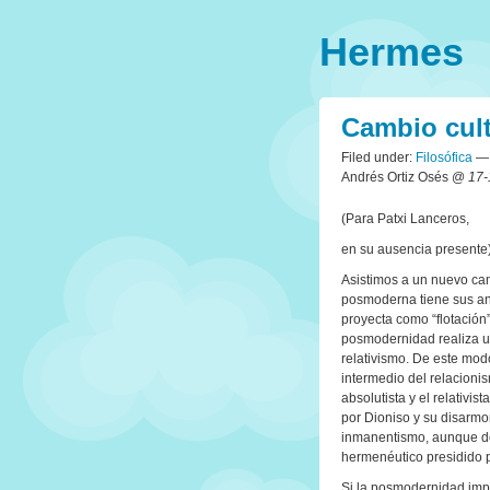
Hermes
Cambio cult
Filed under:
Filosófica
— 
Andrés Ortiz Osés @
17-
(Para Patxi Lanceros,
en su ausencia presente)
Asistimos a un nuevo cam
posmoderna tiene sus ant
proyecta como “flotación” 
posmodernidad realiza u
relativismo. De este mod
intermedio del relacioni
absolutista y el relativi
por Dioniso y su disarmon
inmanentismo, aunque de 
hermenéutico presidido 
Si la posmodernidad impli