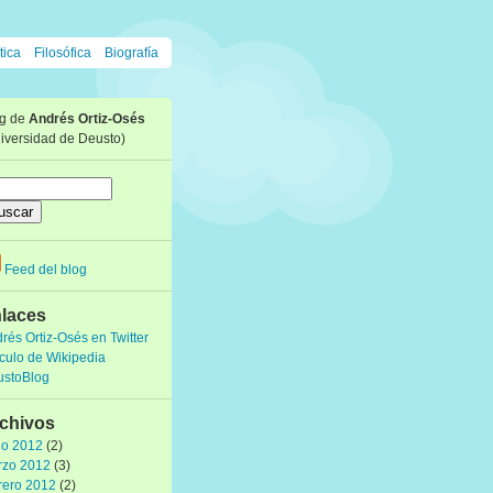
tica
Filosófica
Biografía
og de
Andrés Ortiz-Osés
iversidad de Deusto)
Feed del blog
laces
rés Ortiz-Osés en Twitter
ículo de Wikipedia
ustoBlog
chivos
io 2012
(2)
rzo 2012
(3)
rero 2012
(2)