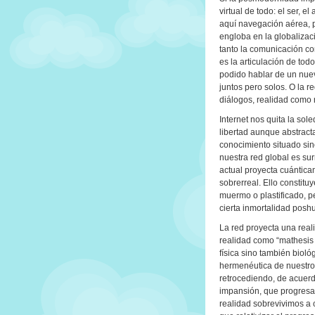
virtual de todo: el ser, 
aquí navegación aérea, p
engloba en la globalizac
tanto la comunicación c
es la articulación de tod
podido hablar de un nuevo
juntos pero solos. O la 
diálogos, realidad como 
Internet nos quita la so
libertad aunque abstract
conocimiento situado sino
nuestra red global es sur
actual proyecta cuánticam
sobrerreal. Ello constit
muermo o plastificado, p
cierta inmortalidad pos
La red proyecta una reali
realidad como “mathesis 
física sino también bioló
hermenéutica de nuestro
retrocediendo, de acuerd
impansión, que progresa 
realidad sobrevivimos a c