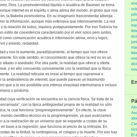
ene
el amor, Dios. La posmodernidad líquida o acuática de Bauman se torna
oct
orque internet es el espíritu o alma aérea del mundo, el globo que nos
jul
ión, la Babelia posmoderna. En su imaginario trascendental alberga
jun
omo la información, aunque más extensiva que intensivamente. La red
ma
o y la relación de todos, siquiera yuxtapuestamente. Por eso Todorov ha
feb
 estilo de coexistencia caracterizado por el vivir solos pero juntos,
dic
red como comunicación acuática e información aérea, eros y logos,
jun
red y enredo: redalidad.
ma
ledad y nos la aumenta, paradójicamente, al tiempo que nos ofrece
feb
amente. En este sentido, el conocimiento que ofrece la red no es un
ene
 sitiado o asediado. Por otra parte, la realidad que ofrece u oferta
dic
real, y en ello concuerda curiosamente con la realidad que la física
no
ente. La realidad reticular es irreal al tiempo que suprarreal o
uye la ambivalencia de internet, que puede parecer un trasmundo
En
ero que a la vez posibilita una intensa vivacidad interhumana e incluso
humana o póstuma.
dad cuya verificación se encuentra en la ciencia física. Se trata de la
Pá
encarnada”, con la típica ambigüedad propia de la realidad no sólo
Afo
gica, la cual funciona “pregreregresivamente”. En efecto, la clave
And
 mundo científico-técnico es la progreregresión, ya que avanzamos
afo
o a la realización de un universo que se expande a costas de su
Cie
en base a la regresión, que funciona al precio de la entropía. En
lúc
ostas de la finitud, la contingencia, el colapso y la muerte. Por eso hay
El 