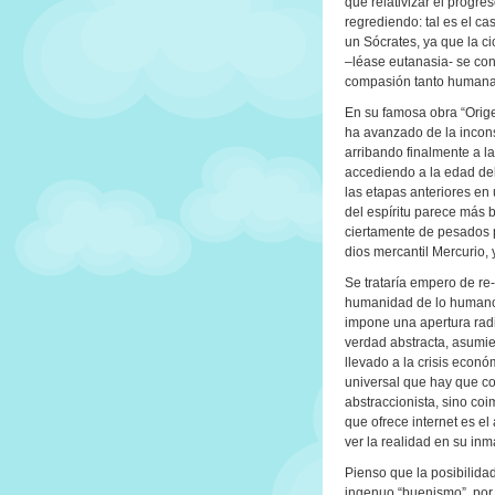
que relativizar el progr
regrediendo: tal es el ca
un Sócrates, ya que la ci
–léase eutanasia- se con
compasión tanto humana 
En su famosa obra “Orig
ha avanzado de la incons
arribando finalmente a l
accediendo a la edad de
las etapas anteriores en
del espíritu parece más b
ciertamente de pesados p
dios mercantil Mercurio,
Se trataría empero de re
humanidad de lo humano
impone una apertura radi
verdad abstracta, asumien
llevado a la crisis econ
universal que hay que co
abstraccionista, sino coi
que ofrece internet es e
ver la realidad en su in
Pienso que la posibilidad
ingenuo “buenismo”, por c