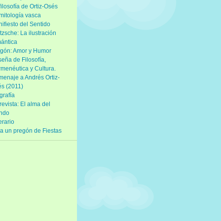
filosofía de Ortiz-Osés
mitología vasca
ifiesto del Sentido
tzsche: La ilustración
ántica
gón: Amor y Humor
eña de Filosofía,
menéutica y Cultura.
enaje a Andrés Ortiz-
s (2011)
grafía
revista: El alma del
ndo
nerario
a un pregón de Fiestas