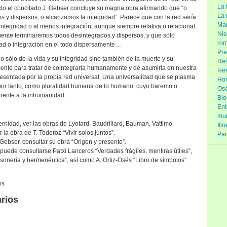
La 
ecto el concitado J. Gebser concluye su magna obra afirmando que “o
La 
 y dispersos, o alcanzamos la integridad”. Parece que con la red sería
Man
 integridad o al menos integración, aunque siempre relativa o relacional.
Nie
ente terminaremos todos desintegrados y dispersos, y que solo
rom
dad o integración en el todo dispersamente…
Pre
 sólo de la vida y su integridad sino también de la muerte y su
Res
ente para tratar de cointegrarla humanamente y de asumirla en nuestra
Her
resentada por la propia red universal. Una universalidad que se plasma
Hom
 por tanto, como pluralidad humana de lo humano: cuyo baremo o
Osé
frente a la inhumanidad.
Bio
Ent
mu
nidad, ver las obras de Lyotard, Baudrillard, Bauman, Vattimo.
Iti
r la obra de T. Todoroz “Vivir solos juntos”.
Par
ebser, consultar su obra “Origen y presente”.
 puede consultarse Patxi Lanceros “Verdades frágiles, mentiras útiles”,
sonería y hermenéutica”, así como A. Ortiz-Osés “Libro de símbolos”
en
os
Cambio
rios
cultural,
cambio
virtual