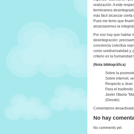
realización. A este resp
terminamos desintegrados
más fácil alcanzar cierta
Pues me temo que finalm
alcanzaremos la integri
Por eso hay que hablar no
desintegración: precisam
conciencia colectiva rep
como unidiversalidad y,
criterio es la humanidad 
(Nota bibliográfica)
Sobre la posmoder
Sobre internet, ve
Respecto a Jean G
Para el trasfondo
Javier Otaola “Ma
(Deusto).
Comentarios desactivad
No hay comenta
No comments yet.