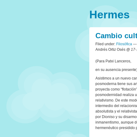
Hermes
Cambio cult
Filed under:
Filosófica
— 
Andrés Ortiz Osés @
17-
(Para Patxi Lanceros,
en su ausencia presente)
Asistimos a un nuevo cam
posmoderna tiene sus ant
proyecta como “flotación” 
posmodernidad realiza u
relativismo. De este mod
intermedio del relacioni
absolutista y el relativi
por Dioniso y su disarmon
inmanentismo, aunque de 
hermenéutico presidido