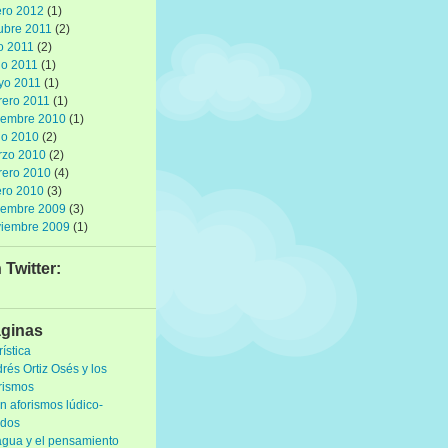
ro 2012
(1)
ubre 2011
(2)
io 2011
(2)
io 2011
(1)
yo 2011
(1)
rero 2011
(1)
iembre 2010
(1)
io 2010
(2)
rzo 2010
(2)
rero 2010
(4)
ro 2010
(3)
iembre 2009
(3)
viembre 2009
(1)
 Twitter:
ginas
rística
rés Ortiz Osés y los
rismos
n aforismos lúdico-
idos
agua y el pensamiento