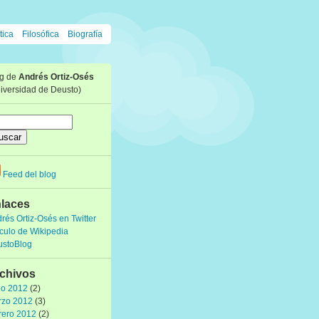
tica
Filosófica
Biografía
og de
Andrés Ortiz-Osés
iversidad de Deusto)
Feed del blog
laces
rés Ortiz-Osés en Twitter
ículo de Wikipedia
ustoBlog
chivos
io 2012
(2)
rzo 2012
(3)
rero 2012
(2)