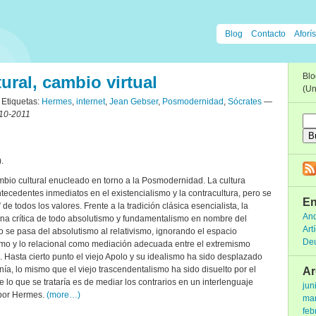
Blog
Contacto
Aforís
Bl
ural, cambio virtual
(Un
Etiquetas:
Hermes
,
internet
,
Jean Gebser
,
Posmodernidad
,
Sócrates
—
10-2011
.
bio cultural enucleado en torno a la Posmodernidad. La cultura
ecedentes inmediatos en el existencialismo y la contracultura, pero se
En
de todos los valores. Frente a la tradición clásica esencialista, la
And
na crítica de todo absolutismo y fundamentalismo en nombre del
Art
o se pasa del absolutismo al relativismo, ignorando el espacio
De
smo y lo relacional como mediación adecuada entre el extremismo
sta. Hasta cierto punto el viejo Apolo y su idealismo ha sido desplazado
ía, lo mismo que el viejo trascendentalismo ha sido disuelto por el
Ar
lo que se trataría es de mediar los contrarios en un interlenguaje
jun
 por Hermes.
(more…)
ma
feb