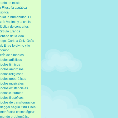
duelo de existir
 Filosofía acuática
osófica
liar la humanidad. El
ósofo Vattimo y la crisis
léctica de contrarios
Círculo Eranos
sentido de la vida
logo: Carta a Ortiz-Osés
al: Entre lo divino y lo
mónico
ería de símbolos
bolos artísticos
bolos fílmicos
mbolos amorosos
bolos religiosos
bolos geográficos
bolos musicales
bolos existenciales
bolos culturales
bolos filosóficos
bolos de transfiguración
degger según Ortiz Osés
menéutica cosmológica:
mundo problemático