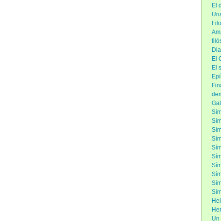
El 
Una
Fil
Amp
fil
Dia
El 
El 
Epí
Fin
de
Gal
Sím
Sím
Sí
Sím
Sím
Sím
Sím
Sím
Sím
Sím
Hei
Her
Un 