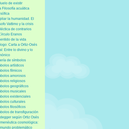
duelo de existir
 Filosofía acuática
osófica
liar la humanidad. El
ósofo Vattimo y la crisis
léctica de contrarios
Círculo Eranos
sentido de la vida
logo: Carta a Ortiz-Osés
al: Entre lo divino y lo
mónico
ería de símbolos
bolos artísticos
bolos fílmicos
mbolos amorosos
bolos religiosos
bolos geográficos
bolos musicales
bolos existenciales
bolos culturales
bolos filosóficos
bolos de transfiguración
degger según Ortiz Osés
menéutica cosmológica:
mundo problemático