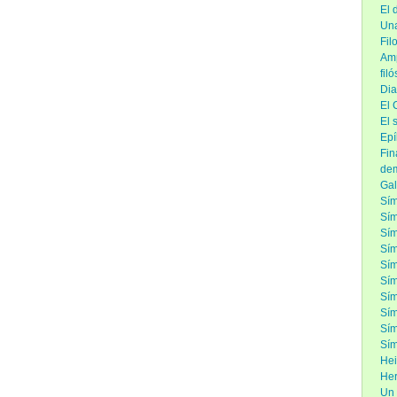
El 
Una
Fil
Amp
fil
Dia
El 
El 
Epí
Fin
de
Gal
Sím
Sím
Sí
Sím
Sím
Sím
Sím
Sím
Sím
Sím
Hei
Her
Un 