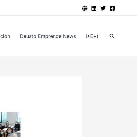
Buscar
ación
Deusto Emprende News
I+E+t