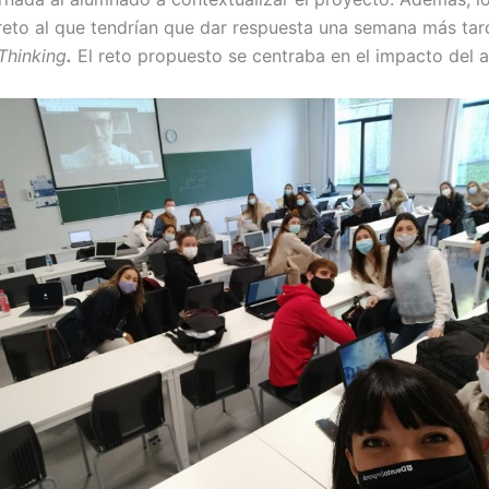
reto al que tendrían que dar respuesta una semana más tar
Thinking
.
El reto propuesto se centraba en el impacto del a