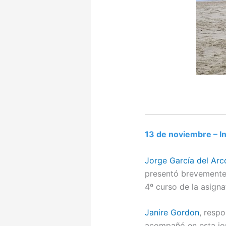
13 de noviembre – I
Jorge García del Arc
presentó brevemente
4º curso de la asign
Janire Gordon
, resp
acompañó en esta jor