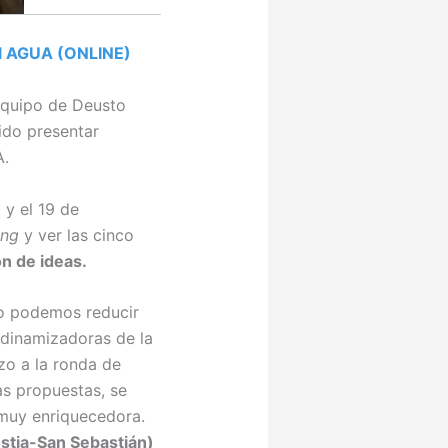
el AGUA (ONLINE)
quipo de Deusto
ido presentar
A.
 y el 19 de
ing
y ver las cinco
n de ideas.
ómo podemos reducir
s dinamizadoras de la
zo a la ronda de
as propuestas, se
 muy enriquecedora.
stia-San Sebastián)