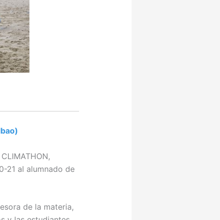
lbao)
l CLIMATHON,
0-21 al alumnado de
sora de la materia,
s y las estudiantes