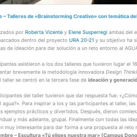
e – Talleres de «Brainstorming Creativo» con temática d
mizados por
Roberta Vicente
y
Elene Susperregi
ambas del e
arcados dentro del proyecto
URA 20-21
y su objetivo ha s
tas de ideación para dar solución a un reto entorno al AGU
pantes asistieron a los dos talleres que tuvieron lugar el 16
sentar brevemente la metodología innovadora
Design Think
 taller se centró en la tercera fase de
ideación y generació
rticipantes del taller tuvieron que dar respuesta fue: «¿C
agua?». Para inspirar a los y las participantes al taller, la
nos ejemplos prácticos y divertidos. Después, dieron comien
idual y más adelante, grupal. Finalmente con todas las ide
n muy interesante para dar forma a una propuesta al reto
iembre – Escultura «Tú eliges nuestra mar» (Campus Dono