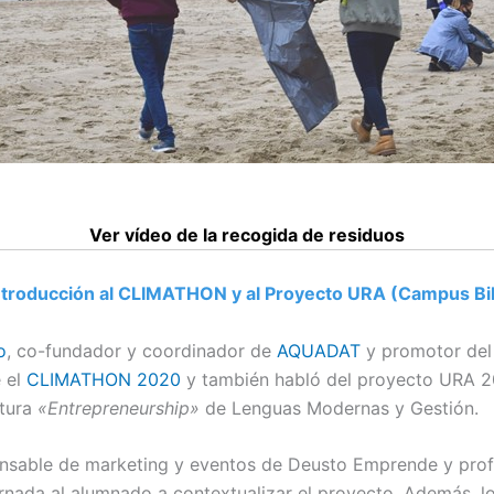
Ver vídeo de la recogida de residuos
ntroducción al CLIMATHON y al Proyecto URA (Campus Bi
o
, co-fundador y coordinador de
AQUADAT
y promotor de
 el
CLIMATHON 2020
y también habló del proyecto URA 2
atura
«Entrepreneurship»
de Lenguas Modernas y Gestión.
onsable de marketing y eventos de Deusto Emprende y profe
nada al alumnado a contextualizar el proyecto. Además, lo