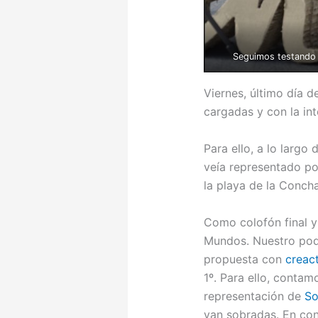
Seguimos testando l
Viernes, último día d
cargadas y con la int
Para ello, a lo largo
veía representado po
la playa de la Concha
Como colofón final y
Mundos. Nuestro podc
propuesta con
creact
1º. Para ello, conta
representación de
So
van sobradas. En con