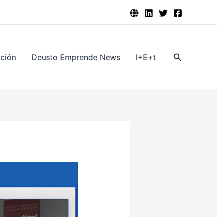
Buscar
ación
Deusto Emprende News
I+E+t