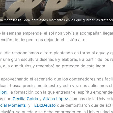
a mochilasilla, ideal para estos momentos en los que guardar las distanci
e la semana emprende, el sol nos volvía a acompañar, llega
ención de despedirnos dejando el listón alto.
 del día respondíamos al reto planteado en torno al agua y 
r una gran escultura diseñada y elaborada a partir de los 
, a la que títulos y renombré no protegen de esta lacra.
 aprovechando el escenario que los contenedores nos faci
ast busca precisamente esto y esta vez nos aplicamos el
ion!
, la formación con la que entrenar el espíritu emprend
mos con
Cecilia Goiria
y
Aitana López
alumnas de la Universi
cial Moments
y
TEDxDeusto
que demostraron que de act
clusión, se puede y se debe emprender en la Universidad 