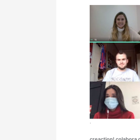
·
creaction! colabora