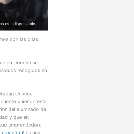
as es indispensable.
mos con las pilas
que en Donosti se
residuos recogidos en
litaban Unimos
 cuento uniendo esta
edor del alumnado de
dad y que en
itud emprendedora
y
creaction!
es una