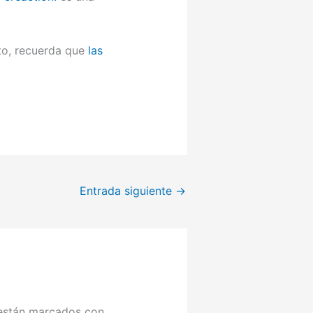
to, recuerda que
las
Entrada siguiente
→
 están marcados con