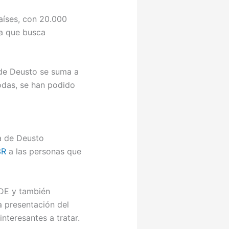
aíses, con 20.000
va que busca
de Deusto se suma a
todas, se han podido
a de Deusto
3R
a las personas que
ADE y también
a presentación del
teresantes a tratar.