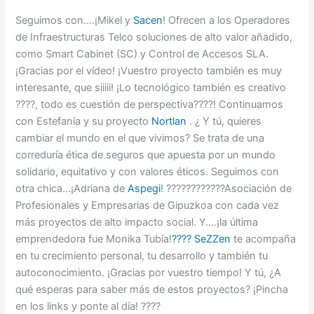
Seguimos con….¡Mikel y
Sacen
! Ofrecen a los Operadores
de Infraestructuras Telco soluciones de alto valor añadido,
como Smart Cabinet (SC) y Control de Accesos SLA.
¡Gracias por el vídeo! ¡Vuestro proyecto también es muy
interesante, que siiiii! ¡Lo tecnológico también es creativo
????, todo es cuestión de perspectiva????! Continuamos
con Estefanía y su proyecto
Nortlan
. ¿ Y tú, quieres
cambiar el mundo en el que vivimos? Se trata de una
correduría ética de seguros que apuesta por un mundo
solidario, equitativo y con valores éticos. Seguimos con
otra chica…¡Adriana de
Aspegi
! ????‍????????Asociación de
Profesionales y Empresarias de Gipuzkoa con cada vez
más proyectos de alto impacto social. Y….¡la última
emprendedora fue Monika Tubía!
????️
SeZZen
te acompaña
en tu crecimiento personal, tu desarrollo y también tu
autoconocimiento. ¡Gracias por vuestro tiempo! Y tú, ¿A
qué esperas para saber más de estos proyectos? ¡Pincha
en los links y ponte al día! ????