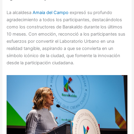
La alcaldesa
Amaia del Campo
expresó su profundo
agradecimiento a todos los participantes, destacándolos
como los constructores de Barakaldo durante los últimos
10 meses. Con emoción, reconoció a los participantes sus
esfuerzos por convertir el Laboratorio Urbano en una
realidad tangible, aspirando a que se convierta en un
símbolo icónico de la ciudad, que fomente la innovación
desde la participación ciudadana.