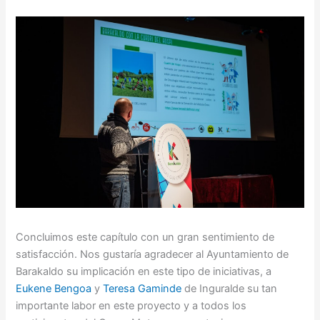
Concluimos este capítulo con un gran sentimiento de
satisfacción. Nos gustaría agradecer al Ayuntamiento de
Barakaldo su implicación en este tipo de iniciativas, a
Eukene Bengoa
y
Teresa Gaminde
de Inguralde su tan
importante labor en este proyecto y a todos los