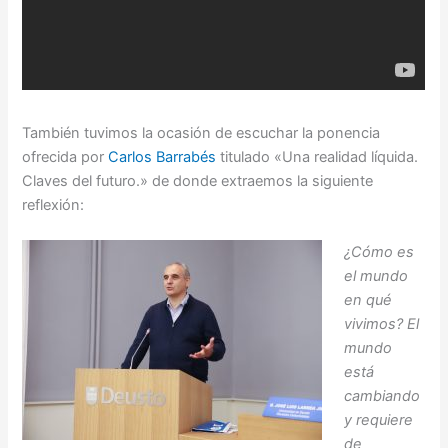
También tuvimos la ocasión de escuchar la ponencia
ofrecida por
Carlos Barrabés
titulado «Una realidad líquida.
Claves del futuro.» de donde extraemos la siguiente
reflexión:
¿Cómo es
el mundo
en qué
vivimos? El
mundo
está
cambiando
y requiere
de