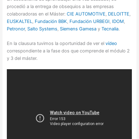
procedió a la entrega de obsequios a las empresas
colaboradoras en el Máster:
CIE AUTOMOTIVE
,
DELOITTE
,
EUSKALTEL
,
Fundación BBK
,
Fundación URBEGI
,
IDOM
,
Petronor
,
Salto Systems
,
Siemens Gamesa
y
Tecnalia
.
En la clausura tuvimos la oportunidad de ver el
vídeo
correspondiente a la fase dos que comprende el módulo 2
y 3 del máster.