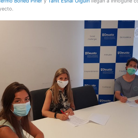
llermo Boned Piner
y
Tánit Esnal Olguín
llegan a Innogune co
yecto.