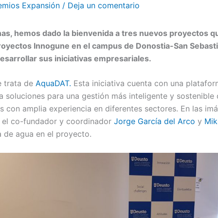
emios Expansión
/
Deja un comentario
nas, hemos dado la bienvenida a tres nuevos proyectos qu
royectos Innogune en el campus de Donostia-San Sebast
esarrollar sus iniciativas empresariales.
e trata de
AquaDAT.
Esta iniciativa cuenta con una platafor
 soluciones para una gestión más inteligente y sostenible d
con amplia experiencia en diferentes sectores. En las im
 el co-fundador y coordinador
Jorge García del Arco
y
Mik
a de agua en el proyecto.