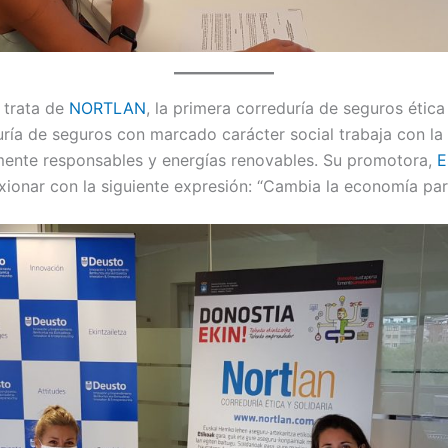
 trata de
NORTLAN
, la primera correduría de seguros ética
uría de seguros con marcado carácter social trabaja con la 
mente responsables y energías renovables. Su promotora,
E
exionar con la siguiente expresión: “Cambia la economía pa