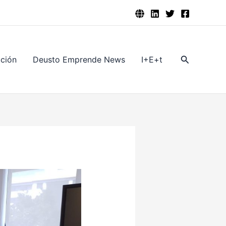
Buscar
ación
Deusto Emprende News
I+E+t