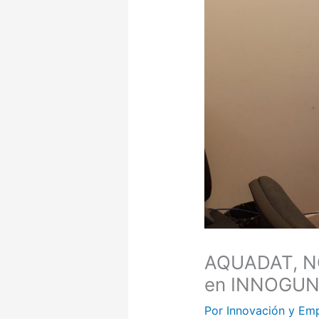
AQUADAT, N
en INNOGU
Por
Innovación y Em