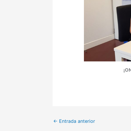
¡O
←
Entrada anterior