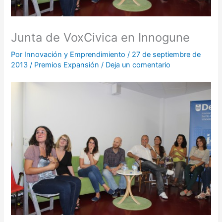
Junta de VoxCivica en Innogune
Por
Innovación y Emprendimiento
/
27 de septiembre de
2013
/
Premios Expansión
/
Deja un comentario