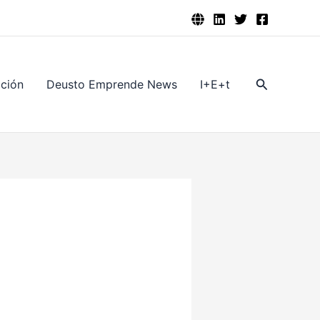
Buscar
ación
Deusto Emprende News
I+E+t