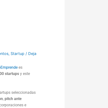
ntos
,
Startup
/
Deja
oEmprende
es
00 startups
y este
tartups seleccionadas
ón
,
pitch ante
corporaciones e