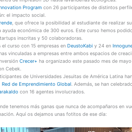
Innovation Program
con 26 participantes de distintos perfil
n: el impacto social.
rende
, que ofrece la posibilidad al estudiante de realizar s
a ayuda económica de 300 euros. Este curso hemos podid
startups inscritas y 50 colaboradoras.
el curso con 15 empresas en
DeustoKabi
y 24 en
Innogun
nas vinculadas a empresas entre ambos espacios de creaci
inversión
Crecer+
ha organizado este pasado mes de mayo 
on Cebek.
ticipantes de Universidades Jesuitas de América Latina ha
a
Red de Emprendimiento Global
. Además, se han celebrado
arakaldo
con 16 agentes involucrados.
de tenemos más ganas que nunca de acompañaros en vues
ación. Aquí os dejamos unas fotitos de ese día: