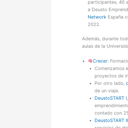
participantes, 40 
a Deusto Emprende
Network
España c
2022.
Además, durante todo
aulas de la Universid
Crecer:
Formacio
Comenzamos e
proyectos de i
Por otro lado,
de un viaje.
DeustoSTART I
emprendimiento
contado con 25
DeustoSTART II
servicios de di