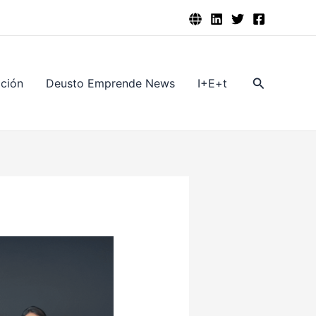
Buscar
ación
Deusto Emprende News
I+E+t