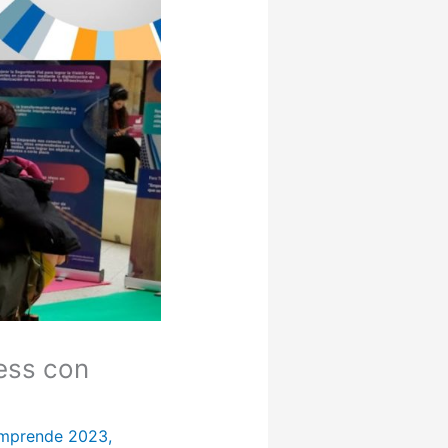
ess con
mprende 2023
,