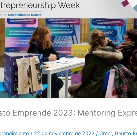
to Emprende 2023: Mentoring Expr
a
prendimiento
/
22 de noviembre de 2023
/
Creer
,
Deusto E