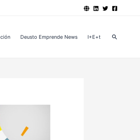
Buscar
ación
Deusto Emprende News
I+E+t