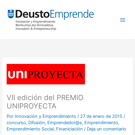
Ir
al
contenido
VII edición del PREMIO
UNIPROYECTA
Por
Innovación y Emprendimiento
/
27 de enero de 2015
/
concurso
,
Difusión
,
Emprendedor@s
,
Emprendimiento
,
Emprendimiento Social
,
Finaniciación
/
Deja un comentario