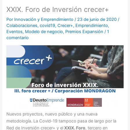
XXIX. Foro de Inversión crecer+
Por
Innovación y Emprendimiento
/
23 de junio de 2020
/
Colaboraciones
,
covid19
,
Crecer+
,
Emprendimiento
,
Eventos
,
Modelo de negocio
,
Premios Expansión
/
1
comentario
Nuevos proyectos, nuevo público y una nueva
metodología. La Covid-19 tampoco pasa de largo por la
Red de Inversión crecer+ y el
XXIX. Foro
, tercero en