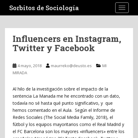
S
Sorbitos de Sociología
TOGGLE
k
i
p
t
Influencers en Instagram,
o
Twitter y Facebook
m
a
i
4 mayo, 2018
maurreko@deusto.es
MI
n
MIRADA
c
o
n
Al hilo de la investigación sobre el impacto de la
t
sentencia La Manada me he encontrado con un dato,
e
todavía no sé hasta qué punto significativo, y que
n
hemos comentado en el Aula. Según el Informe de
t
Redes Sociales (The Social Media Family, 2018), el
fútbol y los equipos mayoritarios como el Real Madrid y
el FC Barcelona son los mayores «influencers» entre los