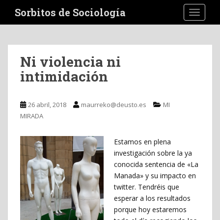
S
Sorbitos de Sociología
TOGGLE
k
i
p
t
Ni violencia ni
o
intimidación
m
a
i
26 abril, 2018
maurreko@deusto.es
MI
n
MIRADA
c
o
n
Estamos en plena
t
investigación sobre la ya
e
conocida sentencia de «La
n
Manada» y su impacto en
t
twitter. Tendréis que
esperar a los resultados
porque hoy estaremos