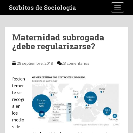
S
Sorbitos de Sociología
TOGGLE
k
i
p
t
Maternidad subrogada
o
¿debe regularizarse?
m
a
i
28 septiembre, 2018
23 comentarios
n
c
o
Recien
n
temen
t
te se
e
recogí
n
a en
t
los
medio
s de