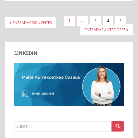
PAGINACIÓN
1
…
3
4
5
ENTRADAS SIGUIENTES
DE
ENTRADAS ANTERIORES
ENTRADAS
LINKEDIN
Buscar: