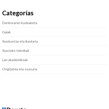
Categorías
Denboraren kudeaketa
Gaiak
Ikaskuntza eta ikasketa
Ikasteko teknikak
Lan akademikoak
Ongizatea eta osasuna