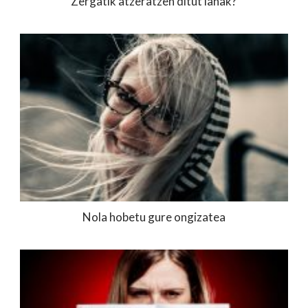
Zergatik atzeratzen ditut lanak?
Nola hobetu gure ongizatea