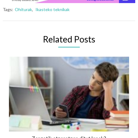
Tags:
Ohiturak
,
Ikasteko teknikak
Related Posts