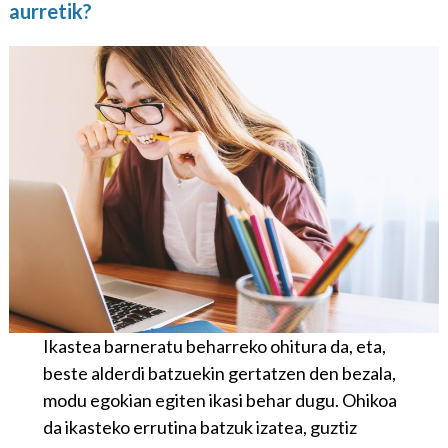
aurretik?
Ikastea barneratu beharreko ohitura da, eta,
beste alderdi batzuekin gertatzen den bezala,
modu egokian egiten ikasi behar dugu. Ohikoa
da ikasteko errutina batzuk izatea, guztiz