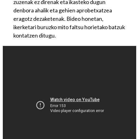
zuzenak ez direnak eta ikasteko dugun
denbora ahalik eta gehien aprobetxatzea
eragotz dezaketenak. Bideo honetan,
ikerketari buruzko mito faltsu horietako batzuk
kontatzen ditugu.