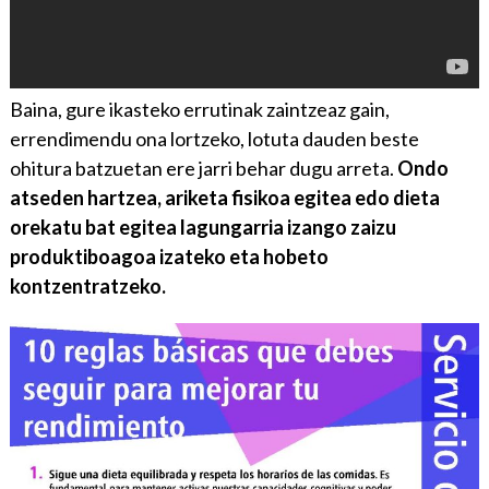
Baina, gure ikasteko errutinak zaintzeaz gain,
errendimendu ona lortzeko, lotuta dauden beste
ohitura batzuetan ere jarri behar dugu arreta.
Ondo
atseden hartzea, ariketa fisikoa egitea edo dieta
orekatu bat egitea lagungarria izango zaizu
produktiboagoa izateko eta hobeto
kontzentratzeko.