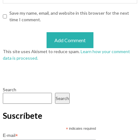
Save my name, email, and website in this browser for the next
time I comment.
This site uses Akismet to reduce spam.
Learn how your comment
data is processed.
Search
Search
Suscríbete
*
indicates required
*
E-mail