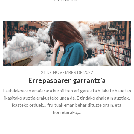
21 DE NOVEMBER DE 2022
Errepasoaren garrantzia
Lauhilekoaren amaierara hurbiltzen ari gara eta hilabete hauetan
ikasitako guztia erakusteko unea da. Egindako ahalegin guztiak,
ikasteko orduek… fruituak eman behar dituzte orain, eta,
horretarako,...