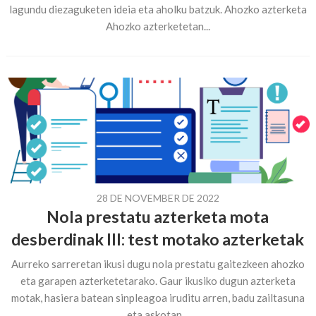
lagundu diezaguketen ideia eta aholku batzuk. Ahozko azterketa
Ahozko azterketetan...
28 DE NOVEMBER DE 2022
Nola prestatu azterketa mota
desberdinak III: test motako azterketak
Aurreko sarreretan ikusi dugu nola prestatu gaitezkeen ahozko
eta garapen azterketetarako. Gaur ikusiko dugun azterketa
motak, hasiera batean sinpleagoa iruditu arren, badu zailtasuna
eta askotan...