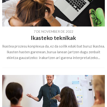
7 DE NOVEMBER DE 2022
Ikasteko teknikak
Ikastea prozesu konplexua da, ez da soilik eduki bat buruz ikastea.
Ikasten hasten garenean, burua lanean jartzen dugu zenbait
ekintza gauzatzeko: irakurtzen ari garena interpretatzeko...