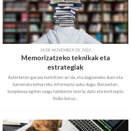
14 DE NOVEMBER DE 2022
Memorizatzeko teknikak eta
estrategiak
Azterketen garaia hurbiltzen ari da, eta dagoeneko ikasi eta
barneratu beharreko informazio asko dugu. Batzuetan,
konplexua egiten zaigu hainbeste teoria, datu eta kontzeptu
fisiko buruz...