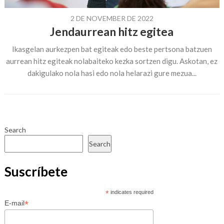
2 DE NOVEMBER DE 2022
Jendaurrean hitz egitea
Ikasgelan aurkezpen bat egiteak edo beste pertsona batzuen
aurrean hitz egiteak nolabaiteko kezka sortzen digu. Askotan, ez
dakigulako nola hasi edo nola helarazi gure mezua...
Search
Search
Suscríbete
*
indicates required
*
E-mail