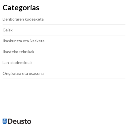
Categorías
Denboraren kudeaketa
Gaiak
Ikaskuntza eta ikasketa
Ikasteko teknikak
Lan akademikoak
Ongizatea eta osasuna