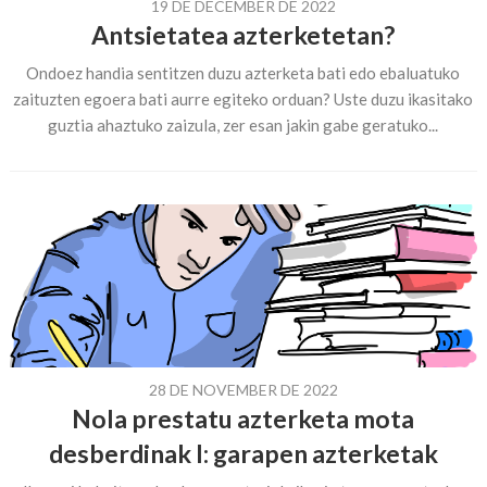
19 DE DECEMBER DE 2022
Antsietatea azterketetan?
Ondoez handia sentitzen duzu azterketa bati edo ebaluatuko
zaituzten egoera bati aurre egiteko orduan? Uste duzu ikasitako
guztia ahaztuko zaizula, zer esan jakin gabe geratuko...
28 DE NOVEMBER DE 2022
Nola prestatu azterketa mota
desberdinak I: garapen azterketak