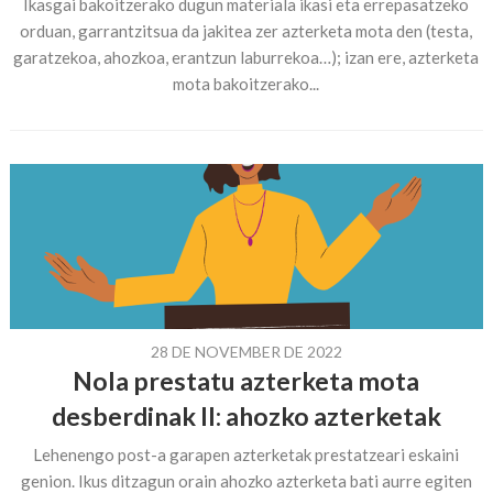
Ikasgai bakoitzerako dugun materiala ikasi eta errepasatzeko
orduan, garrantzitsua da jakitea zer azterketa mota den (testa,
garatzekoa, ahozkoa, erantzun laburrekoa…); izan ere, azterketa
mota bakoitzerako...
28 DE NOVEMBER DE 2022
Nola prestatu azterketa mota
desberdinak II: ahozko azterketak
Lehenengo post-a garapen azterketak prestatzeari eskaini
genion. Ikus ditzagun orain ahozko azterketa bati aurre egiten