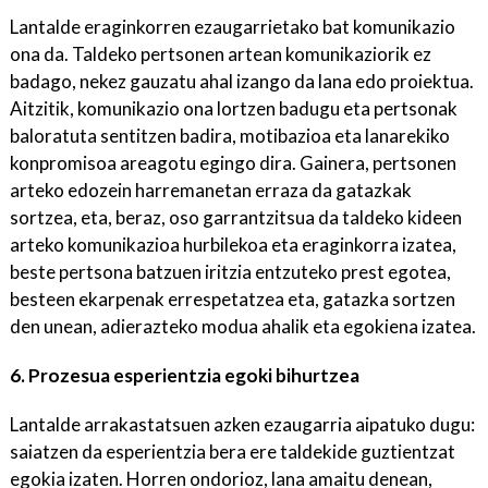
Lantalde eraginkorren ezaugarrietako bat komunikazio
ona da. Taldeko pertsonen artean komunikaziorik ez
badago, nekez gauzatu ahal izango da lana edo proiektua.
Aitzitik, komunikazio ona lortzen badugu eta pertsonak
baloratuta sentitzen badira, motibazioa eta lanarekiko
konpromisoa areagotu egingo dira. Gainera, pertsonen
arteko edozein harremanetan erraza da gatazkak
sortzea, eta, beraz, oso garrantzitsua da taldeko kideen
arteko komunikazioa hurbilekoa eta eraginkorra izatea,
beste pertsona batzuen iritzia entzuteko prest egotea,
besteen ekarpenak errespetatzea eta, gatazka sortzen
den unean, adierazteko modua ahalik eta egokiena izatea.
6. Prozesua esperientzia egoki bihurtzea
Lantalde arrakastatsuen azken ezaugarria aipatuko dugu:
saiatzen da esperientzia bera ere taldekide guztientzat
egokia izaten. Horren ondorioz, lana amaitu denean,