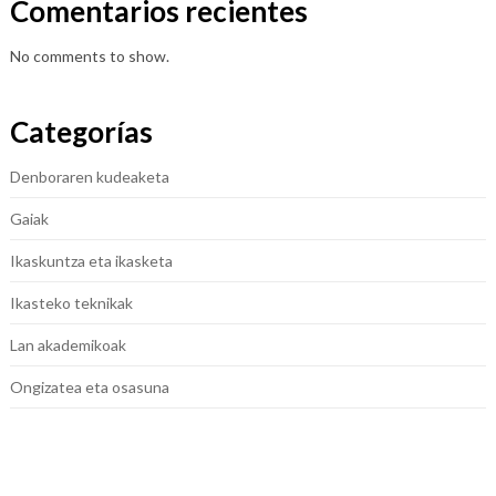
Comentarios recientes
No comments to show.
Categorías
Denboraren kudeaketa
Gaiak
Ikaskuntza eta ikasketa
Ikasteko teknikak
Lan akademikoak
Ongizatea eta osasuna