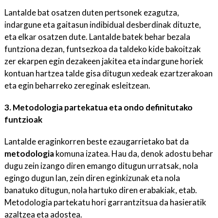
Lantalde bat osatzen duten pertsonek ezagutza,
indargune eta gaitasun indibidual desberdinak dituzte,
eta elkar osatzen dute. Lantalde batek behar bezala
funtziona dezan, funtsezkoa da taldeko kide bakoitzak
zer ekarpen egin dezakeen jakitea eta indargune horiek
kontuan hartzea talde gisa ditugun xedeak ezartzerakoan
eta egin beharreko zereginak esleitzean.
3. Metodologia partekatua eta ondo definitutako
funtzioak
Lantalde eraginkorren beste ezaugarrietako bat da
metodologia
komuna izatea. Hau da, denok adostu behar
dugu zein izango diren emango ditugun urratsak, nola
egingo dugun lan, zein diren eginkizunak eta nola
banatuko ditugun, nola hartuko diren erabakiak, etab.
Metodologia partekatu hori garrantzitsua da hasieratik
azaltzea eta adostea.