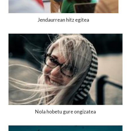
Jendaurrean hitz egitea
Nola hobetu gure ongizatea