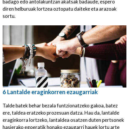
badago edo antolakuntzan akatsak badaude, espero
diren helburuak lortzea oztopatu daiteke eta arazoak
sortu.
6 Lantalde eraginkorren ezaugarriak
Talde batek behar bezala funtzionatzeko gakoa, batez
ere, taldea eratzeko prozesuan datza. Hau da, lantalde
eraginkorra lortzeko, lantaldea osatzen duten pertsonek
hasierako egoeratik honako ezaugarri hauek lortu arte