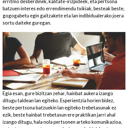
erritmo desberdinek, kalitate-irizpideek, eta pertsona
batzuen interes edo errendimendu txikiak, besteak beste,
gogogabetu egin gaitzakete eta lan indibidualerako joera
sortu daiteke guregan.
Egia esan, gure bizitzan zehar, hainbat aukera izango
ditugu taldean lan egiteko. Esperientzia horien bidez,
beste pertsona batzuekin lan egiteko trebetasunak ez
ezik, beste hainbat trebetasun ere praktikan jarri ahal
izango ditugu, hala nola pertsonen arteko komunikazioa,