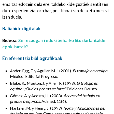
emaitza edozein dela ere, taldeko kide guztiek sentitzen
dute esperientzia, oro har, positiboa izan dela eta merezi
izan duela.
Baliabide digitalak
Bideoa:
Zer ezaugarri eduki beharko lituzke lantalde
egoki batek?
Erreferentzia bibliografikoak
Ander-Egg, E. y Aguilar, M.J. (2001).
El trabajo en equipo
.
México: Editorial Progreso.
Blake, R.; Mouton, J. y Allen, R. (1993).
El trabajo en
equipo: ¿Qué es y como se hace?
Ediciones Deusto.
Gómez, A. y Acosta, H. (2003).
Acerca del trabajo en
grupos o equipos
. Acimed, 11(6).
Hartzler, M. y Henry, J. (1999)
Teoría y Aplicaciones del
trabajo en equipo: Como preparar equipos de trabajo