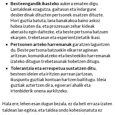
Besteengandik ikasteko
aukera ematen digu.
Lantaldeak ezagutza, gaitasun eta indargune
desberdinak dituzten pertsonek osatzen dituzte.
Hori guztia batuta, lana banakakoa baino askoz
hobea izaten da, eta prozesuan zehar kideak
aberastu egin daitezke, eta beste pertsona batzuen
ekarpen, trebetasun eta esperientzietatik ikasi.
Pertsonen arteko harremanak
garatzen laguntzen
du. Beste pertsona batzuekin elkarreraginean
aritzean, komunikatzeko eta besteekiko harremanak
izateko ditugun trebetasunak hobetzen ditugu.
Tolerantzia eta errespetua sustatzen ditu
,
besteen ideien eta iritzien aurrean jartzean,
ikuspuntu guztiak kontuan hartzen baititugu. Ideia
guztiak aztertzen dira, egoerari ahalik eta
irtenbiderik onena aurkitzeko.
Hala ere, lehen esan dugun bezala, ez da beti erraza izaten
taldean lan egitea, eta taldea ondo kohesionatuta ez