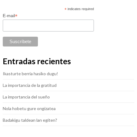
*
indicates required
*
E-mail
Entradas recientes
Ikasturte berria hasiko dugu!
La importancia de la gratitud
La importancia del sueño
Nola hobetu gure ongizatea
Badakigu taldean lan egiten?