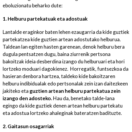
eboluzionatu beharko dute:
1. Helburu partekatuak eta adostuak
Lantalde eraginkor baten lehen ezaugarria da kide guztiek
partekatzea kide guztien artean adostutako helburua.
Taldean lan egiten hasten garenean, denok helburu bera
dugula pentsatzen dugu, baina ziurrenik pertsona
bakoitzak ideia desberdina izango du helburuari eta hori
lortzeko moduari dagokienez. Horregatik, funtsezkoa da
hasieran denbora hartzea, taldeko kide bakoitzaren
helburu indibidualak edo pertsonalak zein izan daitezkeen
jakiteko eta
guztien artean helburu partekatua zein
izango den adosteko.
Hau da, benetako talde-lana
egingo da kide guztiek denen artean helburu partekatu
eta adostua lortzeko ahaleginak bateratzen badituzte.
2. Gaitasun osagarriak