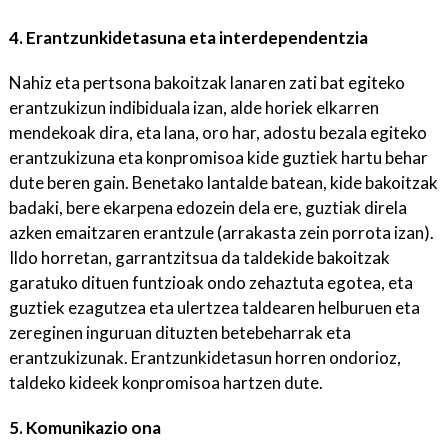
4. Erantzunkidetasuna eta interdependentzia
Nahiz eta pertsona bakoitzak lanaren zati bat egiteko
erantzukizun indibiduala izan, alde horiek elkarren
mendekoak dira, eta lana, oro har, adostu bezala egiteko
erantzukizuna eta konpromisoa kide guztiek hartu behar
dute beren gain. Benetako lantalde batean, kide bakoitzak
badaki, bere ekarpena edozein dela ere, guztiak direla
azken emaitzaren erantzule (arrakasta zein porrota izan).
Ildo horretan, garrantzitsua da taldekide bakoitzak
garatuko dituen funtzioak ondo zehaztuta egotea, eta
guztiek ezagutzea eta ulertzea taldearen helburuen eta
zereginen inguruan dituzten betebeharrak eta
erantzukizunak. Erantzunkidetasun horren ondorioz,
taldeko kideek konpromisoa hartzen dute.
5. Komunikazio ona