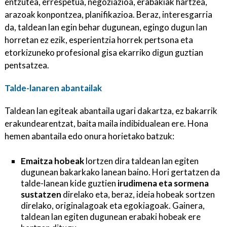
entzutea, errespetua, negoziazioa, erabakiak hartzea,
arazoak konpontzea, planifikazioa. Beraz, interesgarria
da, taldean lan egin behar dugunean, egingo dugun lan
horretan ez ezik, esperientzia horrek pertsona eta
etorkizuneko profesional gisa ekarriko digun guztian
pentsatzea.
Talde-lanaren abantailak
Taldean lan egiteak abantaila ugari dakartza, ez bakarrik
erakundearentzat, baita maila indibidualean ere. Hona
hemen abantaila edo onura horietako batzuk:
Emaitza hobeak
lortzen dira taldean lan egiten
dugunean bakarkako lanean baino. Hori gertatzen da
talde-lanean kide guztien
irudimena eta sormena
sustatzen
direlako eta, beraz, ideia hobeak sortzen
direlako, originalagoak eta egokiagoak. Gainera,
taldean lan egiten dugunean erabaki hobeak ere