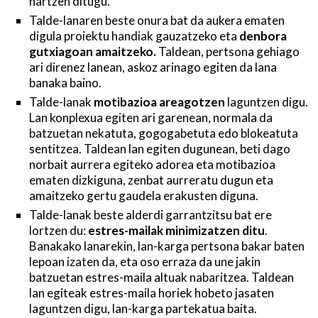
hartzen ditugu.
Talde-lanaren beste onura bat da aukera ematen
digula proiektu handiak gauzatzeko eta
denbora
gutxiagoan amaitzeko.
Taldean, pertsona gehiago
ari direnez lanean, askoz arinago egiten da lana
banaka baino.
Talde-lanak
motibazioa areagotzen
laguntzen digu.
Lan konplexua egiten ari garenean, normala da
batzuetan nekatuta, gogogabetuta edo blokeatuta
sentitzea. Taldean lan egiten dugunean, beti dago
norbait aurrera egiteko adorea eta motibazioa
ematen dizkiguna, zenbat aurreratu dugun eta
amaitzeko gertu gaudela erakusten diguna.
Talde-lanak beste alderdi garrantzitsu bat ere
lortzen du:
estres-mailak minimizatzen ditu
.
Banakako lanarekin, lan-karga pertsona bakar baten
lepoan izaten da, eta oso erraza da une jakin
batzuetan estres-maila altuak nabaritzea. Taldean
lan egiteak estres-maila horiek hobeto jasaten
laguntzen digu, lan-karga partekatua baita.