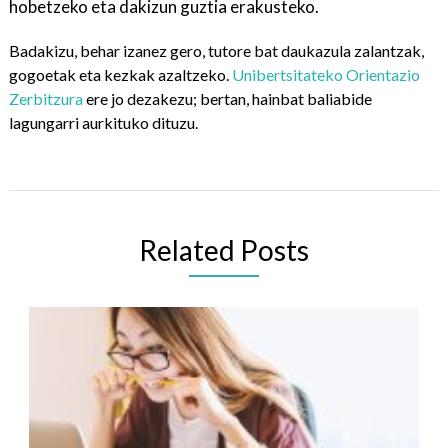
hobetzeko eta dakizun guztia erakusteko.
Badakizu, behar izanez gero, tutore bat daukazula zalantzak,
gogoetak eta kezkak azaltzeko.
Unibertsitateko Orientazio
Zerbitzura
ere jo dezakezu; bertan, hainbat baliabide
lagungarri aurkituko dituzu.
Related Posts