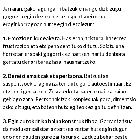
Jarraian, gako lagungarri batzuk emango dizkizugu
gogoeta egin dezazun eta suspentsoei modu
eraginkorragoan aurre egin diezaiezun:
1. Emozioen kudeaketa.
Hasieran, tristura, haserrea,
frustrazioa eta etsipena sentituko dituzu. Saiatu une
horretan erabaki gogorrik ez hartzen, hartu denbora
gertatu denari buruz lasai hausnartzeko.
2. Bereizi emaitzak eta pertsona.
Batzuetan,
suspentsoek eragina izaten dute gure autoestimuan. Ez
utzi hori gertatzen. Zu azterketa baten emaitza baino
gehiago zara. Pertsonak izaki konplexuak gara, dimentsio
asko ditugu, eta batean huts egiteak ez gaitu definitzen.
3. Egin autokritika baina konstruktiboa.
Garrantzitsua
da modu errealistan aztertzea zertan huts egin dugun
edo non dauden gure zailtasunak. Ez duzu behar beste