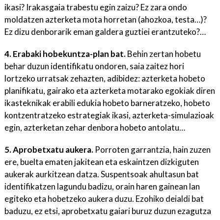
ikasi? Irakasgaia trabestu egin zaizu? Ez zara ondo
moldatzen azterketa mota horretan (ahozkoa, testa…)?
Ez dizu denborarik eman galdera guztiei erantzuteko?…
4. Erabaki hobekuntza-plan bat.
Behin zertan hobetu
behar duzun identifikatu ondoren, saia zaitez hori
lortzeko urratsak zehazten, adibidez: azterketa hobeto
planifikatu, gairako eta azterketa motarako egokiak diren
ikasteknikak erabili edukia hobeto barneratzeko, hobeto
kontzentratzeko estrategiak ikasi, azterketa-simulazioak
egin, azterketan zehar denbora hobeto antolatu…
5. Aprobetxatu aukera.
Porroten garrantzia, hain zuzen
ere, buelta ematen jakitean eta eskaintzen dizkiguten
aukerak aurkitzean datza. Suspentsoak ahultasun bat
identifikatzen lagundu badizu, orain haren gainean lan
egiteko eta hobetzeko aukera duzu. Ezohiko deialdi bat
baduzu, ez etsi, aprobetxatu gaiari buruz duzun ezagutza