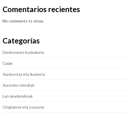
Comentarios recientes
No comments to show.
Categorías
Denboraren kudeaketa
Gaiak
Ikaskuntza eta ikasketa
Ikasteko teknikak
Lan akademikoak
Ongizatea eta osasuna