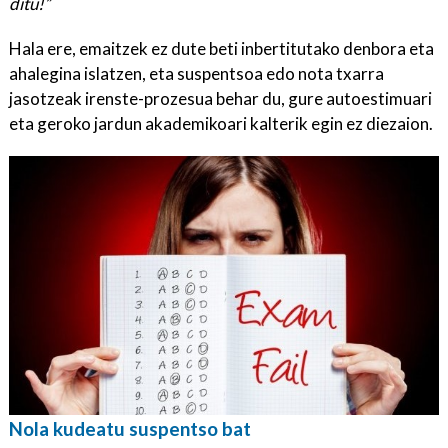
ditu!”
Hala ere, emaitzek ez dute beti inbertitutako denbora eta
ahalegina islatzen, eta suspentsoa edo nota txarra
jasotzeak irenste-prozesua behar du, gure autoestimuari
eta geroko jardun akademikoari kalterik egin ez diezaion.
Nola kudeatu suspentso bat