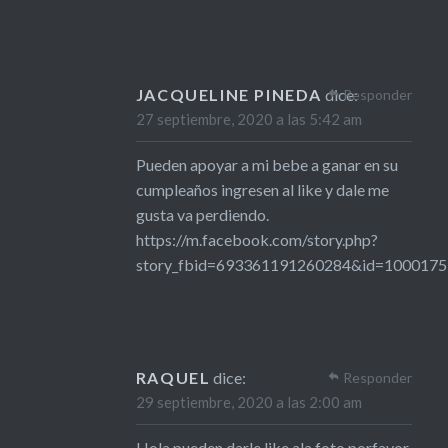
JACQUELINE PINEDA
dice:
Responder
27 septiembre, 2020 a las 5:42 am
Pueden apoyar a mi bebe a ganar en su
cumpleaños ingresen al like y dale me
gusta va perdiendo.
https://m.facebook.com/story.php?
story_fbid=693361191260284&id=100017
RAQUEL
dice:
Responder
29 septiembre, 2020 a las 2:00 am
Hola pueden darle like ala foto porfavor