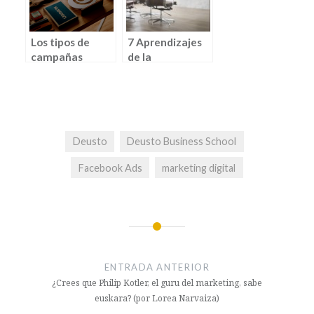
Iraola)
Los tipos de
7 Aprendizajes
campañas
de la
online (por Pablo
organización de
Barón)
un evento
tecnológico (por
Alejandra
Cabos)
Deusto
Deusto Business School
Facebook Ads
marketing digital
ENTRADA ANTERIOR
¿Crees que Philip Kotler, el guru del marketing, sabe
euskara? (por Lorea Narvaiza)