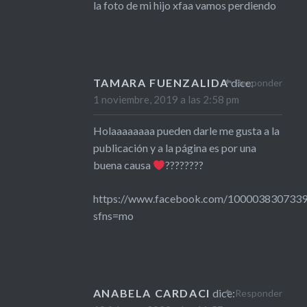
la foto de mi hijo xfaa vamos perdiendo
TAMARA FUENZALIDA
dice:
Responder
1 noviembre, 2019 a las 2:58 pm
Holaaaaaaaa pueden darle me gusta a la
publicación y a la página es por una
buena causa
????????
https://www.facebook.com/100003830733
sfns=mo
ANABELA CARDACI
dice:
Responder