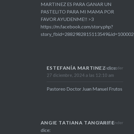
MARTINEZ ES PARA GANAR UN
PASTELITO PARA MI MAMA POR
FAVOR AYUDENME!! >3
https://m.facebook.com/story.php?
story_fbid=2882982815113549&id=10000
ESTEFANÍA MARTINEZ
dice:
Responder
27 diciembre, 2024 a las 12:10 am
Pastoreo Doctor Juan Manuel Frutos
ANGIE TATIANA TANGARIFE
Responder
dice: