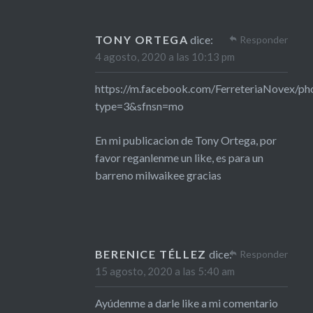
TONY ORTEGA
dice:
Responder
4 agosto, 2020 a las 10:13 pm
https://m.facebook.com/FerreteriaNovex/
type=3&sfnsn=mo
En mi publicacion de Tony Ortega, por
favor reganlenme un like, es para un
barreno milwaikee gracias
BERENICE TÉLLEZ
dice:
Responder
15 agosto, 2020 a las 5:40 am
Ayúdenme a darle like a mi comentario