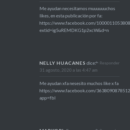
Me ayudan necesitamos muuuuuuchos
likes, en esta publicación por fa:
https://www.facebook.com/100001105380
extid=ig5uREMDKG1p2xcW&d=n
NELLY HUACANES
dice:
Responder
31 agosto, 2020 a las 4:47 am
Me ayudan xfa nesesito muchos like x fa
https://www.facebook.com/363809087851
app=fbl