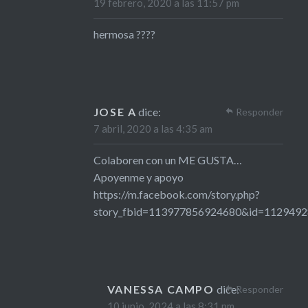
19 febrero, 2020 a las 11:57 pm
hermosa ????
JOSE A
dice:
Responder
7 abril, 2020 a las 4:35 am
Colaboren con un ME GUSTA…
Apoyenme y apoyo
https://m.facebook.com/story.php?
story_fbid=113977856924680&id=112949
VANESSA CAMPO
dice:
Responder
10 junio, 2024 a las 8:31 pm