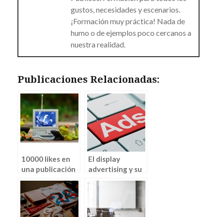
gustos, necesidades y escenarios.
¡Formación muy práctica! Nada de
humo o de ejemplos poco cercanos a
nuestra realidad.
Publicaciones Relacionadas:
10000 likes en
El display
una publicación
advertising y su
de Facebook ¿
evolución (por
Cómo
Pablo Barón)
conseguirlos?
(parte II – Marta