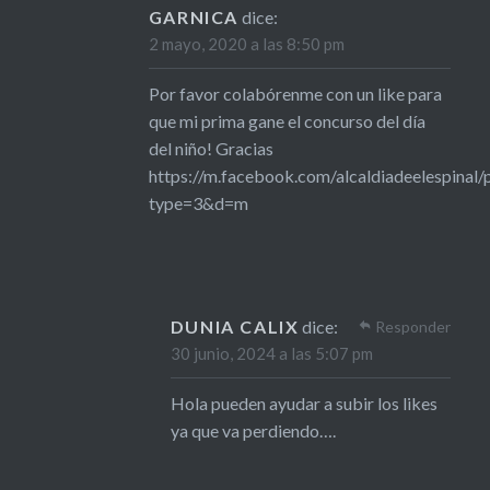
GARNICA
dice:
2 mayo, 2020 a las 8:50 pm
Por favor colabórenme con un like para
que mi prima gane el concurso del día
del niño! Gracias
https://m.facebook.com/alcaldiadeelespin
type=3&d=m
DUNIA CALIX
dice:
Responder
30 junio, 2024 a las 5:07 pm
Hola pueden ayudar a subir los likes
ya que va perdiendo….