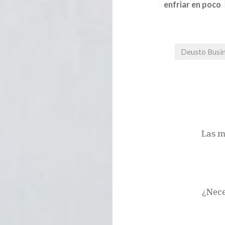
enfriar en poco
tiempo?
Deusto Busin
Las m
¿Nece