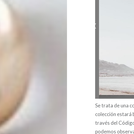
Se trata de una c
colección estará 
través del Código
podemos observar