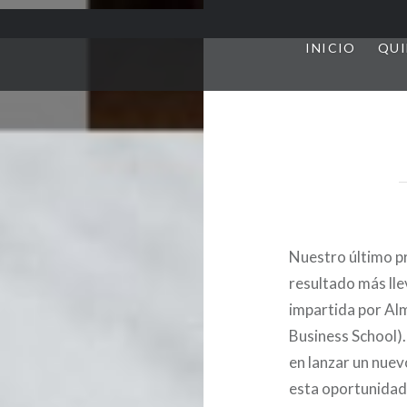
INICIO
QUI
Nuestro último p
resultado más lle
impartida por Al
Business School).
en lanzar un nue
esta oportunidad