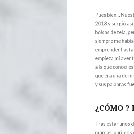
Pues bien… Nues
2018 y surgió así
bolsas de tela, p
siempre me había
emprender hasta 
empieza mi aventu
a la que conocí e
que era una de mi
y sus palabras fu
¿CÓMO ?
Tras estar unos d
marcas, abrimos 