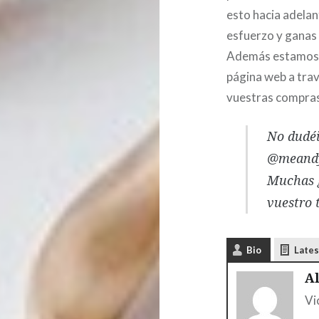
esto hacia adelan
esfuerzo y ganas
Además estamos r
página web a trav
vuestras compras
No dudéi
@meandy
Muchas g
vuestro t
Bio
Lates
A
Vi