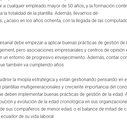
a cualquier empleado mayor de 50 años, y la formación continua
la totalidad de la plantilla. Además, llevamos dé-
 ¿acaso en los años ochenta, con la llegada de las computador
sarial debe empezar a aplicar buenas prácticas de gestión de la
ement, pero asociaciones empresariales y centros de opinión
en un entorno de progresivo envejecimiento. Además, contar c
 que también va cumpliendo años.
irse la miopía estratégica y están gestionando pensando en el
 plantillas multigeneracionales y creciente importancia del co
 que deben implementar buenas prácticas de gestión de la edad.
ibución y evolución de la edad cronológica en sus organizaciones
de sus compañeros de menor edad, o el balance de mitad de ca
 ecuador de su vida laboral.