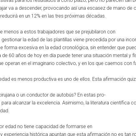
tivas para los resultados a corto plazo, pero no parecen tan bu
bajar va a descender, provocando así una escasez de mano de ob
 reducirá en un 12% en las tres próximas décadas.
de menos a estos trabajadores que se prejubilaron con
gestionar la edad de las plantillas viene precedida por una inco
e forma excesiva en la edad cronológica, sin entender que pued
na de 60 años de hoy en día puede tener una situación mental y f
ue operan en el imaginario colectivo, y en los que caemos con fa
edad es menos productiva es uno de ellos. Esta afirmación quiz
 cirujana o un conductor de autobús? En estas pro-
para alcanzar la excelencia. Asimismo, la literatura científica
edad.
yor edad no tiene capacidad de formarse en
 y experiencia histórica apuntan que esta afirmación no es tan r