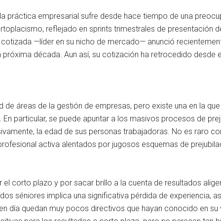
la práctica empresarial sufre desde hace tiempo de una preocu
toplacismo, reflejado en sprints trimestrales de presentación
a cotizada —líder en su nicho de mercado— anunció recientement
a próxima década. Aun así, su cotización ha retrocedido desde 
ud de áreas de la gestión de empresas, pero existe una en la qu
las. En particular, se puede apuntar a los masivos procesos de p
lusivamente, la edad de sus personas trabajadoras. No es raro 
da profesional activa alentados por jugosos esquemas de prejubi
 el corto plazo y por sacar brillo a la cuenta de resultados al
ados séniores implica una significativa pérdida de experiencia,
n día quedan muy pocos directivos que hayan conocido en su vi