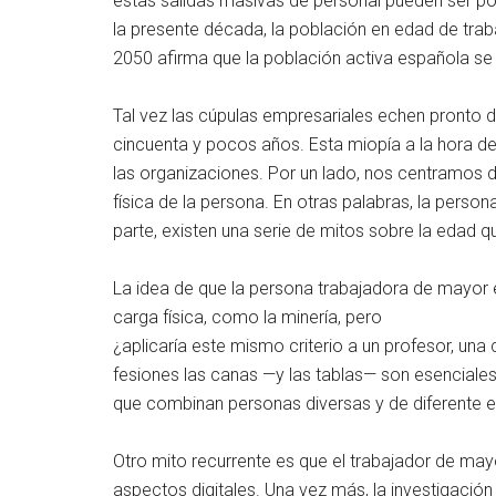
estas salidas masivas de personal pueden ser posi
la presente década, la población en edad de tra
2050 afirma que la población activa española se
Tal vez las cúpulas empresariales echen pronto 
cincuenta y pocos años. Esta miopía a la hora de 
las organizaciones. Por un lado, nos centramos d
física de la persona. En otras palabras, la perso
parte, existen una serie de mitos sobre la edad q
La idea de que la persona trabajadora de mayor 
carga física, como la minería, pero
¿aplicaría este mismo criterio a un profesor, una
fesiones las canas —y las tablas— son esenciales 
que combinan personas diversas y de diferente 
Otro mito recurrente es que el trabajador de ma
aspectos digitales. Una vez más, la investigación