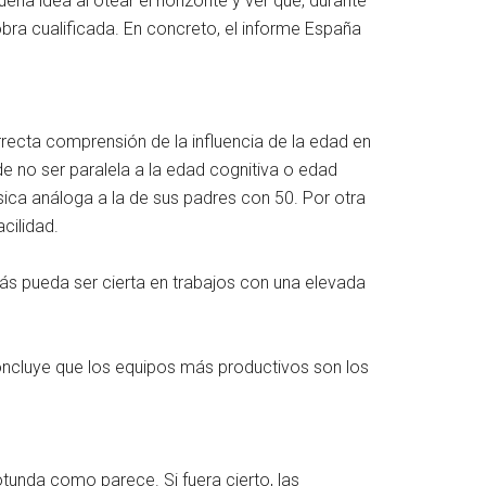
ena idea al otear el horizonte y ver que, durante
ra cualificada. En concreto, el informe España
rrecta comprensión de la influencia de la edad en
e no ser paralela a la edad cognitiva o edad
ísica análoga a la de sus padres con 50. Por otra
cilidad.
ás pueda ser cierta en trabajos con una elevada
 concluye que los equipos más productivos son los
otunda como parece. Si fuera cierto, las