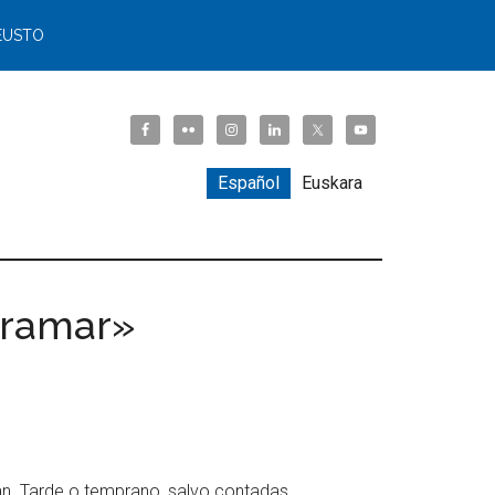
EUSTO
Español
Euskara
gramar»
an. Tarde o temprano, salvo contadas