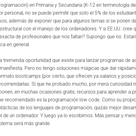
programación) en Primaria y Secundaria (K-12 en terminología d
ador personal, no se puede permitir que solo el 5% de los estudia
rsos, además de exponer que para algunos temas sí se ponen de
tructural con el manejo de los ordenadores. Y si EE.UU. cree q
 exacta de profesionales que nos faltan? Supongo que no. Esta
ica en general.
La tremenda oportunidad que existe para lanzar programas de a
manifiesta. Pero no tengo soluciones mágicas que dar rápidame
rmato bootcamps (por cierto, que ofrecen ya salarios y posici
 recomendarlas. Sí que he probado mucho, por mera curiosidad 
ponen, en muchas ocasiones gratis, recursos para aprender a p
ue he recomendado es la programación low code. Como su propio
ntácticas de los lenguajes de programación, quizás mejor desarr
 de un ordenador. Y luego ya lo escribimos. Más pensar y meno
oblema será más grande.