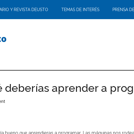
ARIO Y REVISTA DEUSTO
TEMAS DE INTERÉS
PRENSA D
é deberías aprender a pro
ent
ería bueno que aprendieras a programar. Las máquinas nos rode