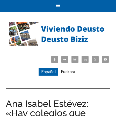
Español
Euskara
Ana Isabel Estévez:
«Hay colegios que