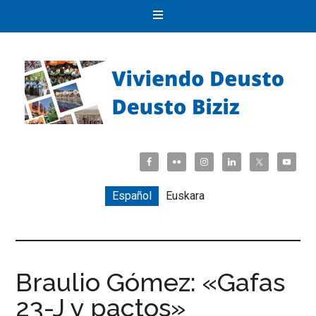
Español
Euskara
Braulio Gómez: «Gafas
23-J y pactos»