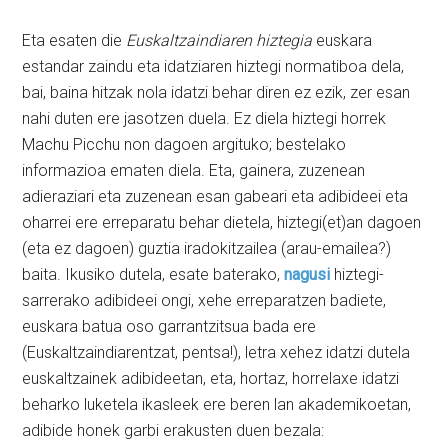
Eta esaten die
Euskaltzaindiaren hiztegia
euskara
estandar zaindu eta idatziaren hiztegi normatiboa dela,
bai, baina hitzak nola idatzi behar diren ez ezik, zer esan
nahi duten ere jasotzen duela. Ez diela hiztegi horrek
Machu Picchu non dagoen argituko; bestelako
informazioa ematen diela. Eta, gainera, zuzenean
adieraziari eta zuzenean esan gabeari eta adibideei eta
oharrei ere erreparatu behar dietela, hiztegi(et)an dagoen
(eta ez dagoen) guztia iradokitzailea (arau-emailea?)
baita. Ikusiko dutela, esate baterako,
nagusi
hiztegi-
sarrerako adibideei ongi, xehe erreparatzen badiete,
euskara batua oso garrantzitsua bada ere
(Euskaltzaindiarentzat, pentsa!), letra xehez idatzi dutela
euskaltzainek adibideetan, eta, hortaz, horrelaxe idatzi
beharko luketela ikasleek ere beren lan akademikoetan,
adibide honek garbi erakusten duen bezala: