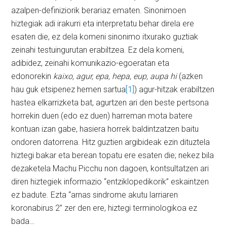
azalpen-definiziorik berariaz ematen. Sinonimoen
hiztegiak adi irakurri eta interpretatu behar direla ere
esaten die, ez dela komeni sinonimo itxurako guztiak
zeinahi testuingurutan erabiltzea. Ez dela komeni,
adibidez, zeinahi komunikazio-egoeratan eta
edonorekin
kaixo, agur, epa, hepa, eup, aupa hi
(azken
hau guk etsipenez hemen sartua
[1]
) agur-hitzak erabiltzen
hastea elkarrizketa bat, agurtzen ari den beste pertsona
horrekin duen (edo ez duen) harreman mota batere
kontuan izan gabe, hasiera horrek baldintzatzen baitu
ondoren datorrena. Hitz guztien argibideak ezin dituztela
hiztegi bakar eta berean topatu ere esaten die; nekez bila
dezaketela Machu Picchu non dagoen, kontsultatzen ari
diren hiztegiek informazio “entziklopedikorik” eskaintzen
ez badute. Ezta “arnas sindrome akutu larriaren
koronabirus 2” zer den ere, hiztegi terminologikoa ez
bada…