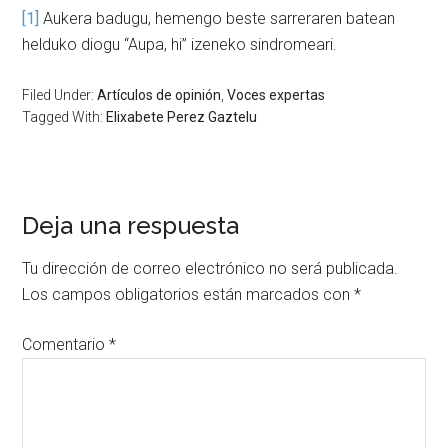
[1]
Aukera badugu, hemengo beste sarreraren batean
helduko diogu “Aupa, hi” izeneko sindromeari.
Filed Under:
Artículos de opinión
,
Voces expertas
Tagged With:
Elixabete Perez Gaztelu
Deja una respuesta
Tu dirección de correo electrónico no será publicada.
Los campos obligatorios están marcados con
*
Comentario
*