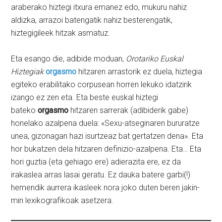
araberako hiztegi itxura emanez edo, mukuru nahiz
aldizka, arrazoi batengatik nahiz besterengatik,
hiztegigileek hitzak asmatuz.
Eta esango die, adibide moduan,
Orotariko Euskal
Hiztegiak
orgasmo
hitzaren arrastorik ez duela, hiztegia
egiteko erabilitako corpusean horren lekuko idatzirik
izango ez zen eta. Eta beste euskal hiztegi
bateko
orgasmo
hitzaren sarrerak (adibiderik gabe)
honelako azalpena duela: «Sexu-atseginaren bururatze
unea, gizonagan hazi isurtzeaz bat gertatzen dena». Eta
hor bukatzen dela hitzaren definizio-azalpena. Eta… Eta
hori guztia (eta gehiago ere) adierazita ere, ez da
irakaslea arras lasai geratu. Ez dauka batere garbi(!)
hemendik aurrera ikasleek nora joko duten beren jakin-
min lexikografikoak asetzera.