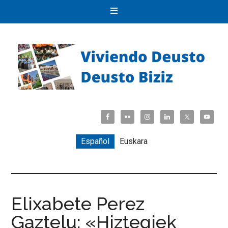
Español
Euskara
Elixabete Perez
Gaztelu: «Hiztegiek