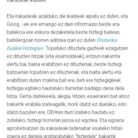
irakasleak ikasleei.
Eta irakasleak azalduko die ikasleek aipatu ez duten, eta
Goog…-ek ere emango ez dien informazio beste era
batekoa ere eskura dezaketela beste hiztegi batean,
batxilergoan horren aditzea izan ez duten
Orotariko
Euskal Hiztegian
. Topatuko dituztela gazteek ezagutzen
ez dituzten hitzak (eta esamoldeak); entzun-irakurrita
ulertu bai, baina erabiltzen ez dituztenak; beste hiztegi
batzuetan topatzen ez dituztenak; eta baita ulertu eta
erabiltzen duten makina bat ere, beti ere hiztegigileek
hiztegia egiteko hautatuko iturrietan badago dena dela
hitza. Gerta daitekeela, alegia, hitzen, esaeraren bat ahoz
bakarrik erabilia izateagatik, inork idatzi ez duelako, edo
idatzi bazuten ere, OEHren iturri izateko hautatu ez
zutelako, hiztegi horretan jasoa ez egotea. Eta egoera
aprobetxatzen du irakasleak bidenabar esateko hitzei
izaera ez dietela argitaratutako “hiztegiek” bakarrik