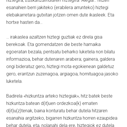
hiztegira,
Euskaltzaindiaren hiztegira
. Alegia… hitzen
esanahien berri jakiteko (erabilera arrunteko) hiztegi
elebakarretara gutxitan jotzen omen dute ikasleek. Eta
hortxe hasten da…
… irakaslea azaltzen hiztegi guztiak ez direla gisa
berekoak. Eta gomendatzen die beste hamaika
egoeratan bezala, pentsatu beharko luketela non bilatu
informazioa, behar dutenaren arabera; gainera, galdera
ongi bideratuz gero, hiztegi mota egokienean galdetuz
gero, erantzun zuzenagoa, argiagoa, hornituagoa jasoko
luketela.
Badirela «hizkuntza arteko hiztegiak», hitz batek beste
hizkuntza batean d(it)uen ordezkoa(k) ematen
d(it)u(z)tenak, baina konturatu behar dutela hitzaren
esanahia argitzeko, bigarren hizkuntza horren ezaupidea
behar dutela, eta, nolanahi dela ere, hiztegiok ez dutela