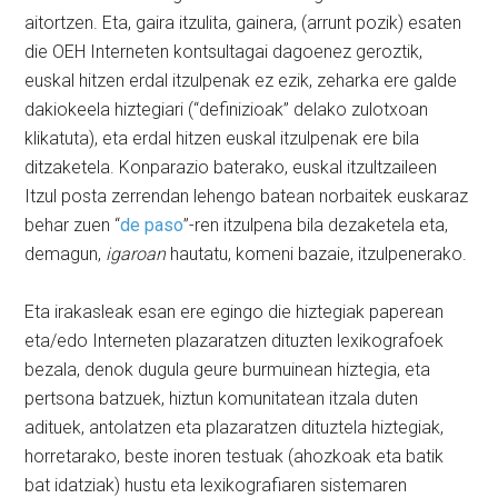
aitortzen. Eta, gaira itzulita, gainera, (arrunt pozik) esaten
die OEH Interneten kontsultagai dagoenez geroztik,
euskal hitzen erdal itzulpenak ez ezik, zeharka ere galde
dakiokeela hiztegiari (“definizioak” delako zulotxoan
klikatuta), eta erdal hitzen euskal itzulpenak ere bila
ditzaketela. Konparazio baterako, euskal itzultzaileen
Itzul posta zerrendan lehengo batean norbaitek euskaraz
behar zuen “
de paso
”-ren itzulpena bila dezaketela eta,
demagun,
igaroan
hautatu, komeni bazaie, itzulpenerako.
Eta irakasleak esan ere egingo die hiztegiak paperean
eta/edo Interneten plazaratzen dituzten lexikografoek
bezala, denok dugula geure burmuinean hiztegia, eta
pertsona batzuek, hiztun komunitatean itzala duten
adituek, antolatzen eta plazaratzen dituztela hiztegiak,
horretarako, beste inoren testuak (ahozkoak eta batik
bat idatziak) hustu eta lexikografiaren sistemaren