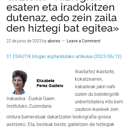
esaten eta iradokitzen
dutenaz, edo zein zaila
den hiztegi bat egitea»
22 de junio de 2023
by
abores
Leave a Comment
31 ESKUTIK blogan argitaratutako artikulua (2023/06/12)
Ikasturtez ikasturte,
kokatzearren,
irakasleak jakin nahi
izaten du batxilergotik
Irakaslea · Euskal Gaien
unibertsitatera iritsi berri
Institutuko Zuzendaria
zaizkion ikasleek zein
ohitura barneratuak dakartzaten lexikografia-gosea
asetzeko. Eta, besteak beste, galdetzen die hiztegiak