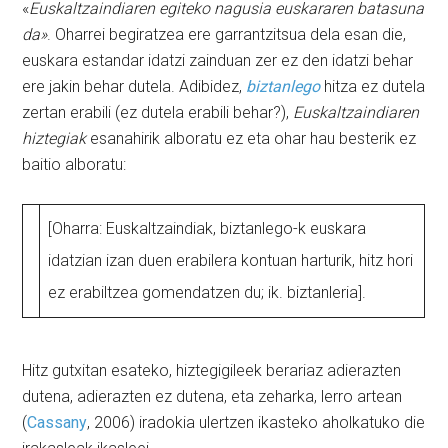
«
Euskaltzaindiaren egiteko nagusia euskararen batasuna
da»
. Oharrei begiratzea ere garrantzitsua dela esan die,
euskara estandar idatzi zainduan zer ez den idatzi behar
ere jakin behar dutela. Adibidez,
biztanlego
hitza ez dutela
zertan erabili (ez dutela erabili behar?),
Euskaltzaindiaren
hiztegiak
esanahirik alboratu ez eta ohar hau besterik ez
baitio alboratu:
[Oharra: Euskaltzaindiak, biztanlego-k euskara
idatzian izan duen erabilera kontuan harturik, hitz hori
ez erabiltzea gomendatzen du; ik. biztanleria].
Hitz gutxitan esateko, hiztegigileek berariaz adierazten
dutena, adierazten ez dutena, eta zeharka, lerro artean
(
Cassany
, 2006) iradokia ulertzen ikasteko aholkatuko die