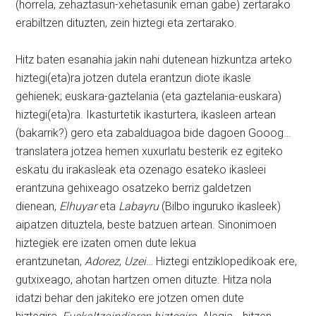
(horrela, zehaztasun-xehetasunik eman gabe) zertarako
erabiltzen dituzten, zein hiztegi eta zertarako.
Hitz baten esanahia jakin nahi dutenean hizkuntza arteko
hiztegi(eta)ra jotzen dutela erantzun diote ikasle
gehienek; euskara-gaztelania (eta gaztelania-euskara)
hiztegi(eta)ra. Ikasturtetik ikasturtera, ikasleen artean
(bakarrik?) gero eta zabalduagoa bide dagoen Gooog…
translatera jotzea hemen xuxurlatu besterik ez egiteko
eskatu du irakasleak eta ozenago esateko ikasleei
erantzuna gehixeago osatzeko berriz galdetzen
dienean,
Elhuyar
eta
Labayru
(Bilbo inguruko ikasleek)
aipatzen dituztela, beste batzuen artean. Sinonimoen
hiztegiek ere izaten omen dute lekua
erantzunetan,
Adorez
,
Uzei
… Hiztegi entziklopedikoak ere,
gutxixeago, ahotan hartzen omen dituzte. Hitza nola
idatzi behar den jakiteko ere jotzen omen dute