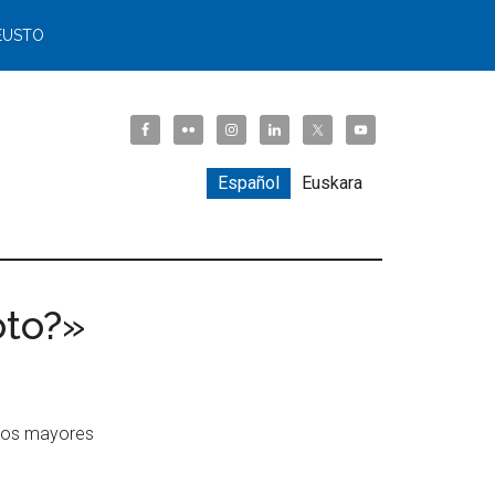
EUSTO
Español
Euskara
oto?»
 los mayores