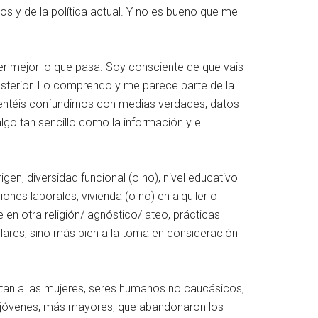
s y de la política actual. Y no es bueno que me
er mejor lo que pasa. Soy consciente de que vais
posterior. Lo comprendo y me parece parte de la
tentéis confundirnos con medias verdades, datos
lgo tan sencillo como la información y el
gen, diversidad funcional (o no), nivel educativo
ones laborales, vivienda (o no) en alquiler o
e en otra religión/ agnóstico/ ateo, prácticas
culares, sino más bien a la toma en consideración
tan a las mujeres, seres humanos no caucásicos,
ás jóvenes, más mayores, que abandonaron los