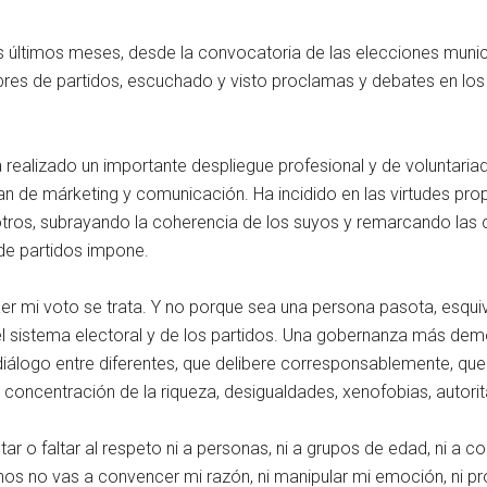
os últimos meses, desde la convocatoria de las elecciones munici
res de partidos, escuchado y visto proclamas y debates en los
 realizado un importante despliegue profesional y de voluntariad
an de márketing y comunicación. Ha incidido en las virtudes pro
tros, subrayando la coherencia de los suyos y remarcando las 
 de partidos impone.
r mi voto se trata. Y no porque sea una persona pasota, esquiva
del sistema electoral y de los partidos. Una gobernanza más de
diálogo entre diferentes, que delibere corresponsablemente, que
concentración de la riqueza, desigualdades, xenofobias, autori
ultar o faltar al respeto ni a personas, ni a grupos de edad, ni a
nos no vas a convencer mi razón, ni manipular mi emoción, ni p