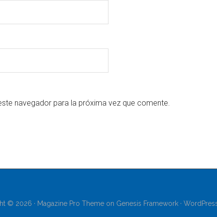
este navegador para la próxima vez que comente.
ht © 2026 ·
Magazine Pro Theme
on
Genesis Framework
·
WordPres