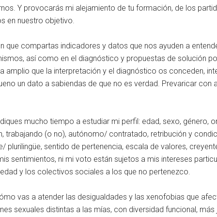
s. Y provocarás mi alejamiento de tu formación, de los partido
 en nuestro objetivo.
con que compartas indicadores y datos que nos ayuden a entend
os mismos, así como en el diagnóstico y propuestas de solución 
 amplio que la interpretación y el diagnóstico os conceden, in
bueno un dato a sabiendas de que no es verdad. Prevaricar con a
iques mucho tiempo a estudiar mi perfil: edad, sexo, género, ori
n, trabajando (o no), autónomo/ contratado, retribución y condici
/ plurilingüe, sentido de pertenencia, escala de valores, creyent
 mis sentimientos, ni mi voto están sujetos a mis intereses parti
edad y los colectivos sociales a los que no pertenezco.
ómo vas a atender las desigualdades y las xenofobias que afec
nes sexuales distintas a las mías, con diversidad funcional, m