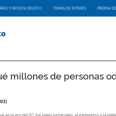
ARIO Y REVISTA DEUSTO
TEMAS DE INTERÉS
PRENSA D
ué millones de personas od
023)
e en la era del 5G, los viajes espaciales, el metaverso y la inteli