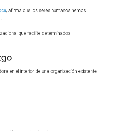
oca
, afirma que los seres humanos hemos
”.
izacional que facilite determinados
zgo
ra en el interior de una organización existente–