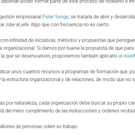
s deberían poder formar parte de este proceso de rediseño e in
 gestión empresarial
Peter Senge
, se trataría de abrir y desarro
mar
líder
al
jefe
. Algo que con frecuencia no es cierto.
n infinidad de iniciativas, métodos y propuestas que persiguen
ra organizacional. Si damos por buena la propuesta de que par
n la que se desenvuelven, proponemos también aplicarlo
al dise
dicar unos cuantos recursos a programas de formación que, po
r
la estructura organizacional y de relaciones, de modo que no s
 por naturaleza, cada organización debe buscar su propio cami
lá del mero cumplimiento de las instrucciones y órdenes recibid
llones de personas odien su trabajo.