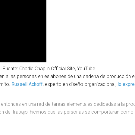
Fuente: Charlie Chaplin Official Site, YouTube.
ten a las personas en eslabones de una cadena de producción en 
 mito.
Russell Ackoff
, experto en diseño organizacional,
lo expr
 entonces en una red de tareas elementales dedicadas a la prod
ón del trabajo, hicimos que las personas se comportaran como