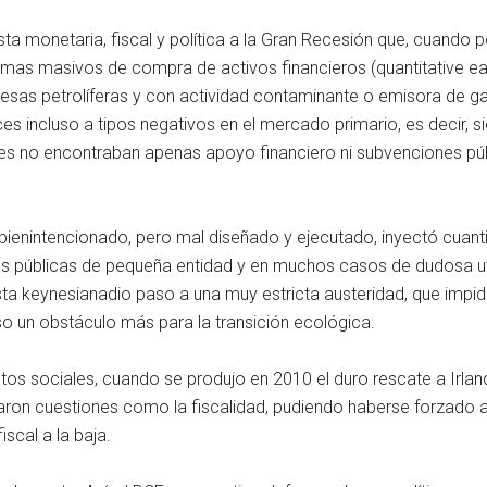
sta monetaria, fiscal y política a la Gran Recesión que, cuando 
as masivos de compra de activos financieros (quantitative ea
sas petrolíferas y con actividad contaminante o emisora de g
ces incluso a tipos negativos en el mercado primario, es decir, 
bles no encontraban apenas apoyo financiero ni subvenciones púb
, bienintencionado, pero mal diseñado y ejecutado, inyectó cuan
úblicas de pequeña entidad y en muchos casos de dudosa utilida
a keynesianadio paso a una muy estricta austeridad, que impidió
uso un obstáculo más para la transición ecológica.
os sociales, cuando se produjo en 2010 el duro rescate a Irla
iaron cuestiones como la fiscalidad, pudiendo haberse forzado a
scal a la baja.