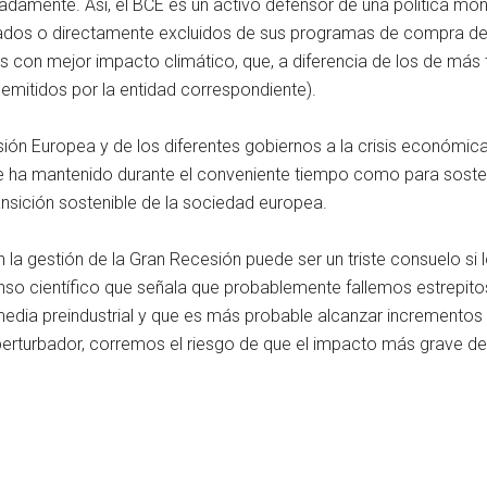
adamente. Así, el BCE es un activo defensor de una política mone
zados o directamente excluidos de sus programas de compra de 
 con mejor impacto climático, que, a diferencia de los de más tí
mitidos por la entidad correspondiente).
sión Europea y de los diferentes gobiernos a la crisis económi
y se ha mantenido durante el conveniente tiempo como para soste
nsición sostenible de la sociedad europea.
n la gestión de la Gran Recesión puede ser un triste consuelo 
enso científico que señala que probablemente fallemos estrepit
media preindustrial y que es más probable alcanzar incrementos 
erturbador, corremos el riesgo de que el impacto más grave de