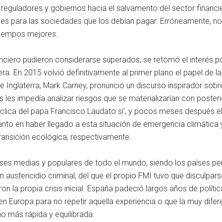
, reguladores y gobiernos hacia el salvamento del sector financi
les para las sociedades que los debían pagar. Erróneamente, no 
 tiempos mejores.
nciero pudieron considerarse superados, se retomó el interés 
ra. En 2015 volvió definitivamente al primer plano el papel de la
nglaterra, Mark Carney, pronunció un discurso inspirador sobre
s les impedía analizar riesgos que se materializarían con poster
clica del papa Francisco Laudato si’, y pocos meses después e
anto en haber llegado a esta situación de emergencia climátic
ransición ecológica, respectivamente.
ases medias y populares de todo el mundo, siendo los países per
 austericidio criminal, del que el propio FMI tuvo que disculpar
on la propia crisis inicial. España padeció largos años de polí
Europa para no repetir aquella experiencia o que la muy difere
 más rápida y equilibrada.