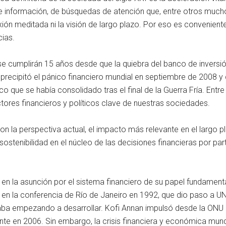
e información, de búsquedas de atención que, entre otros much
flexión meditada ni la visión de largo plazo. Por eso es convenie
ias.
se cumplirán 15 años desde que la quiebra del banco de invers
precipitó el pánico financiero mundial en septiembre de 2008 y 
o que se había consolidado tras el final de la Guerra Fría. Entre
res financieros y políticos clave de nuestras sociedades.
con la perspectiva actual, el impacto más relevante en el largo 
a sostenibilidad en el núcleo de las decisiones financieras por p
n la asunción por el sistema financiero de su papel fundamental
n la conferencia de Río de Janeiro en 1992, que dio paso a UNEP
ba empezando a desarrollar. Kofi Annan impulsó desde la ONU la
te en 2006. Sin embargo, la crisis financiera y económica mund