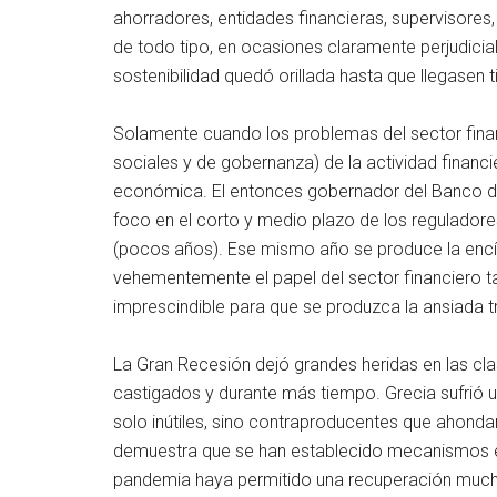
ahorradores, entidades financieras, supervisores
de todo tipo, en ocasiones claramente perjudicia
sostenibilidad quedó orillada hasta que llegasen
Solamente cuando los problemas del sector fina
sociales y de gobernanza) de la actividad financie
económica. El entonces gobernador del Banco de I
foco en el corto y medio plazo de los reguladore
(pocos años). Ese mismo año se produce la encí
vehementemente el papel del sector financiero t
imprescindible para que se produzca la ansiada t
La Gran Recesión dejó grandes heridas en las cl
castigados y durante más tiempo. Grecia sufrió un
solo inútiles, sino contraproducentes que ahondar
demuestra que se han establecido mecanismos en 
pandemia haya permitido una recuperación mucho