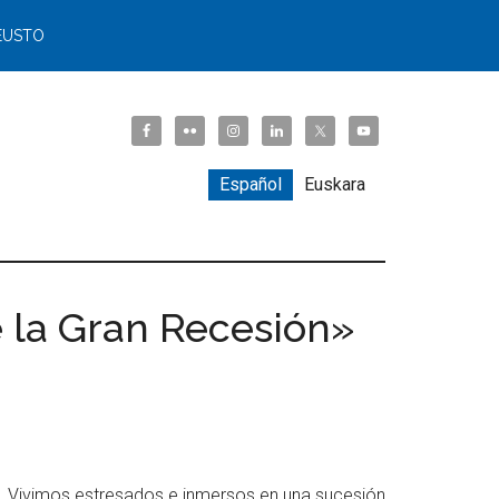
EUSTO
Español
Euskara
e la Gran Recesión»
tal. Vivimos estresados e inmersos en una sucesión