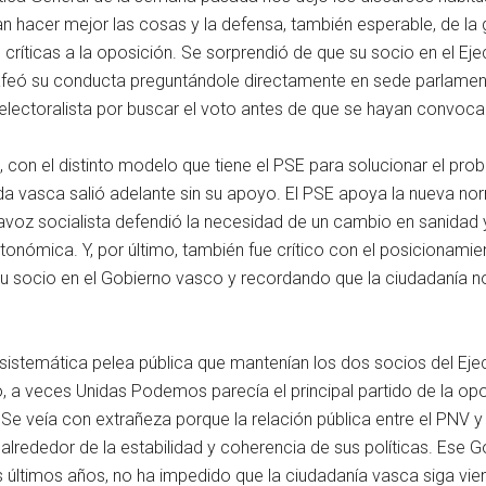
 hacer mejor las cosas y la defensa, también esperable, de la 
 críticas a la oposición. Se sorprendió de que su socio en el Ejec
afeó su conducta preguntándole directamente en sede parlament
lectoralista por buscar el voto antes de que se hayan convoca
ado, con el distinto modelo que tiene el PSE para solucionar el p
nda vasca salió adelante sin su apoyo. El PSE apoya la nueva nor
portavoz socialista defendió la necesidad de un cambio en sanidad
onómica. Y, por último, también fue crítico con el posicionamie
 su socio en el Gobierno vasco y recordando que la ciudadanía 
sistemática pelea pública que mantenían los dos socios del Ej
, a veces Unidas Podemos parecía el principal partido de la o
r. Se veía con extrañeza porque la relación pública entre el PN
lrededor de la estabilidad y coherencia de sus políticas. Ese 
s últimos años, no ha impedido que la ciudadanía vasca siga vi