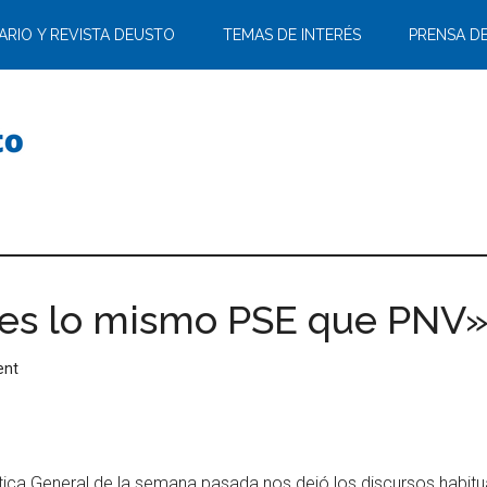
ARIO Y REVISTA DEUSTO
TEMAS DE INTERÉS
PRENSA D
 es lo mismo PSE que PNV
ent
ítica General de la semana pasada nos dejó los discursos habitua