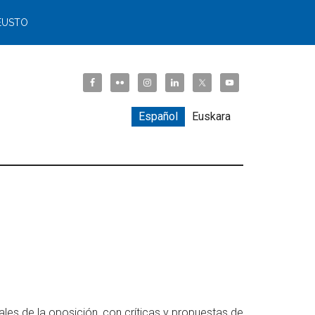
EUSTO
Español
Euskara
»
les de la oposición, con críticas y propuestas de