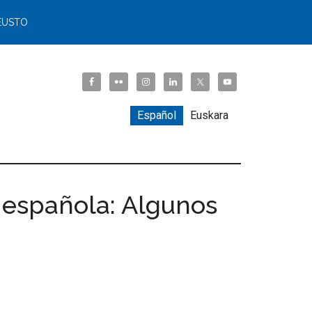
EUSTO
Español
Euskara
a española: Algunos