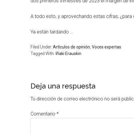
dos primeros trimestres de 2023 el margen de in
A todo esto, y aprovechando estas cifras, ¿para
Ya están tardando …
Filed Under:
Artículos de opinión
,
Voces expertas
Tagged With:
Iñaki Erauskin
Deja una respuesta
Tu dirección de correo electrónico no será publi
Comentario
*