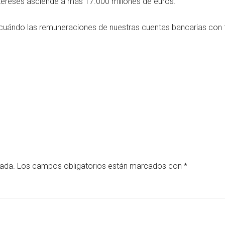
tereses asciende a más 17.000 millones de euros.
 cuándo las remuneraciones de nuestras cuentas bancarias con t
cada.
Los campos obligatorios están marcados con
*