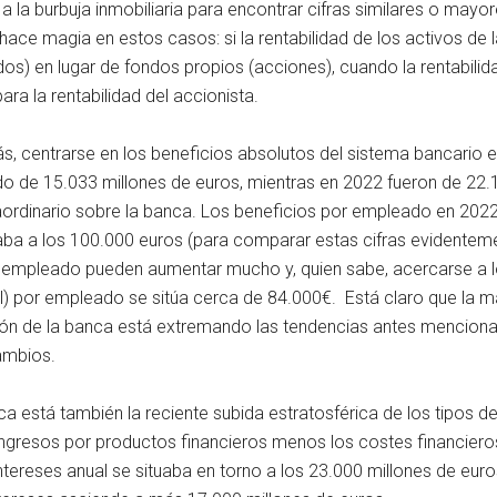
a la burbuja inmobiliaria para encontrar cifras similares o mayo
 hace magia en estos casos: si la rentabilidad de los activos de
os) en lugar de fondos propios (acciones), cuando la rentabilid
ra la rentabilidad del accionista.
ás, centrarse en los beneficios absolutos del sistema bancario 
ido de 15.033 millones de euros, mientras en 2022 fueron de 22
traordinario sobre la banca. Los beneficios por empleado en 202
ba a los 100.000 euros (para comparar estas cifras evidenteme
or empleado pueden aumentar mucho y, quien sabe, acercarse a l
l) por empleado se sitúa cerca de 84.000€. Está claro que la m
zación de la banca está extremando las tendencias antes mencion
ambios.
 está también la reciente subida estratosférica de los tipos de 
 ingresos por productos financieros menos los costes financier
tereses anual se situaba en torno a los 23.000 millones de euro