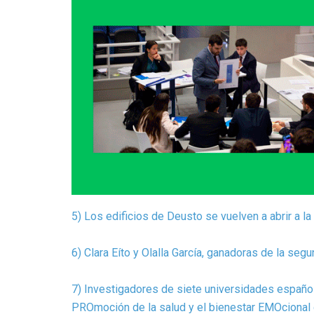
5) Los edificios de Deusto se vuelven a abrir a 
6) Clara Eíto y Olalla García, ganadoras de la se
7) Investigadores de siete universidades español
PROmoción de la salud y el bienestar EMOciona