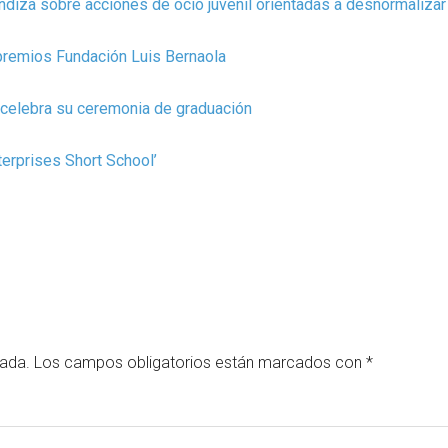
diza sobre acciones de ocio juvenil orientadas a desnormalizar
s premios Fundación Luis Bernaola
 celebra su ceremonia de graduación
terprises Short School’
cada.
Los campos obligatorios están marcados con
*