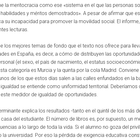
ne la meritocracia como ese «sistema en el que las personas s
us habilidades y méritos demostrados». A pesar de afirmar que e
 su incapacidad para promover la movilidad social. El informe,
tes lecturas.
los mejores temas de fondo que el texto nos ofrece para llevar 
dades en España, es decir, a cómo de distribuyen las oportunida
rsonal (el sexo, el país de nacimiento, el estatus socioeconómico
 categoría es Murcia y la quinta por la cola Madrid. Conviene d
unos de los que estos días salen a las calles enfundados en la 
 igualdad se entiende como uniformidad territorial. Deberíamos 
n este medidor de igualdad de oportunidades.
minante explica los resultados -tanto en el quintil de los más
 casa del estudiante. El número de libros es, por supuesto, un m
uencias a lo largo de toda la vida. Si el alumno no goza del priv
 universidad. Por eso la pérdida de exigencia educativa constitu