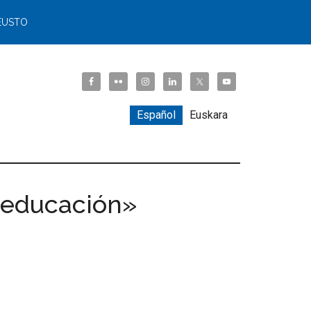
EUSTO
Español
Euskara
y educación»