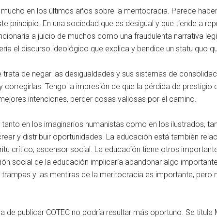
 mucho en los últimos años sobre la meritocracia. Parece habe
te principio. En una sociedad que es desigual y que tiende a repr
ncionaría a juicio de muchos como una fraudulenta narrativa le
ería el discurso ideológico que explica y bendice un statu quo qu
trata de negar las desigualdades y sus sistemas de consolidaci
corregirlas. Tengo la impresión de que la pérdida de prestigio 
mejores intenciones, perder cosas valiosas por el camino.
 tanto en los imaginarios humanistas como en los ilustrados, tan
 crear y distribuir oportunidades. La educación está también re
u crítico, ascensor social. La educación tiene otros importantes
ación social de la educación implicaría abandonar algo important
 trampas y las mentiras de la meritocracia es importante, pero n
 de publicar COTEC no podría resultar más oportuno. Se titula M