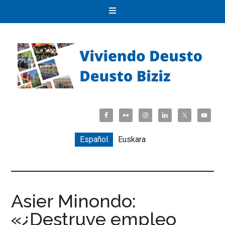
Español
Euskara
Asier Minondo:
«¿Destruye empleo