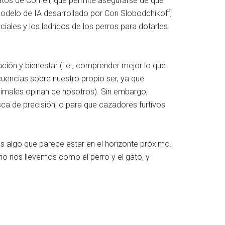
atos de Cornell, que permite asegurarse de que
 modelo de IA desarrollado por Con Slobodchikoff,
aciales y los ladridos de los perros para dotarles
ción y bienestar (i.e., comprender mejor lo que
cuencias sobre nuestro propio ser, ya que
animales opinan de nosotros). Sin embargo,
pesca de precisión, o para que cazadores furtivos
s algo que parece estar en el horizonte próximo.
no nos llevemos como el perro y el gato, y