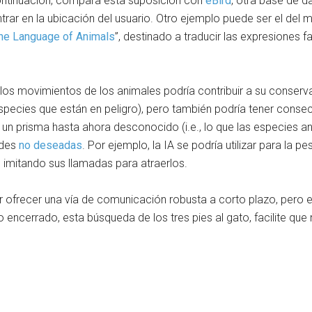
continuación, compara esta suposición con
eBird
, otra base de d
trar en la ubicación del usuario. Otro ejemplo puede ser el del
 the Language of Animals
”, destinado a traducir las expresiones f
 los movimientos de los animales podría contribuir a su conserva
 especies que están en peligro), pero también podría tener conse
e un prisma hasta ahora desconocido (i.e., lo que las especies 
ades
no deseadas
. Por ejemplo, la IA se podría utilizar para la 
, imitando sus llamadas para atraerlos.
r ofrecer una vía de comunicación robusta a corto plazo, pero e
ncerrado, esta búsqueda de los tres pies al gato, facilite que 