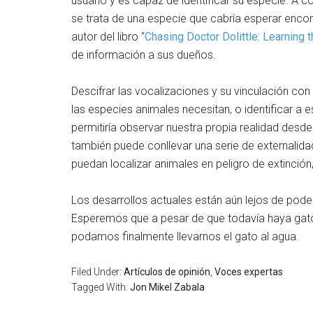
usuario y es capaz de identificar su especie. A 
se trata de una especie que cabría esperar encon
autor del libro “
Chasing Doctor Dolittle: Learning
de información a sus dueños.
Descifrar las vocalizaciones y su vinculación con
las especies animales necesitan, o identificar a
permitiría observar nuestra propia realidad desd
también puede conllevar una serie de externalid
puedan localizar animales en peligro de extinción
Los desarrollos actuales están aún lejos de pode
Esperemos que a pesar de que todavía haya gato e
podamos finalmente llevarnos el gato al agua.
Filed Under:
Artículos de opinión
,
Voces expertas
Tagged With:
Jon Mikel Zabala