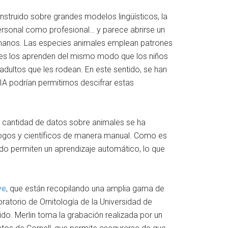
struido sobre grandes modelos lingüísticos, la
el personal como profesional… y parece abrirse un
manos. Las especies animales emplean patrones
ones los aprenden del mismo modo que los niños
dultos que les rodean. En este sentido, se han
IA podrían permitirnos descifrar estas
a cantidad de datos sobre animales se ha
ólogos y científicos de manera manual. Como es
ndo permiten un aprendizaje automático, lo que
ve
, que están recopilando una amplia gama de
atorio de Ornitología de la Universidad de
nido. Merlin toma la grabación realizada por un