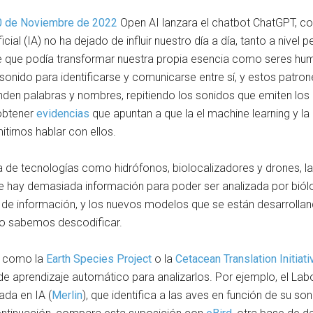
0 de Noviembre de 2022
Open AI lanzara el chatbot ChatGPT, con
ificial (IA) no ha dejado de influir nuestro día a día, tanto a niv
e que podía transformar nuestra propia esencia como seres hu
sonido para identificarse y comunicarse entre sí, y estos patr
en palabras y nombres, repitiendo los sonidos que emiten los a
obtener
evidencias
que apuntan a que la el machine learning y la 
tirnos hablar con ellos.
a de tecnologías como hidrófonos, biolocalizadores y drones, l
que hay demasiada información para poder ser analizada por bi
s de información, y los nuevos modelos que se están desarrolla
no sabemos descodificar.
o, como la
Earth Species Project
o la
Cetacean Translation Initiati
 aprendizaje automático para analizarlos. Por ejemplo, el Labor
ada en IA (
Merlin
), que identifica a las aves en función de su so