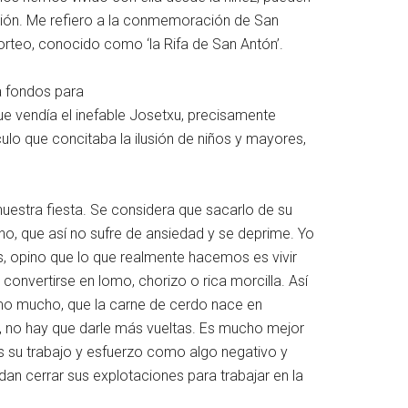
ación. Me refiero a la conmemoración de San
orteo, conocido como ‘la Rifa de San Antón’.
a fondos para
ue vendía el inefable Josetxu, precisamente
áculo que concitaba la ilusión de niños y mayores,
nuestra fiesta. Se considera que sacarlo de su
no, que así no sufre de ansiedad y se deprime. Yo
s, opino que lo que realmente hacemos es vivir
convertirse en lomo, chorizo o rica morcilla. Así
omo mucho, que la carne de cerdo nace en
s, no hay que darle más vueltas. Es mucho mejor
 su trabajo y esfuerzo como algo negativo y
an cerrar sus explotaciones para trabajar en la