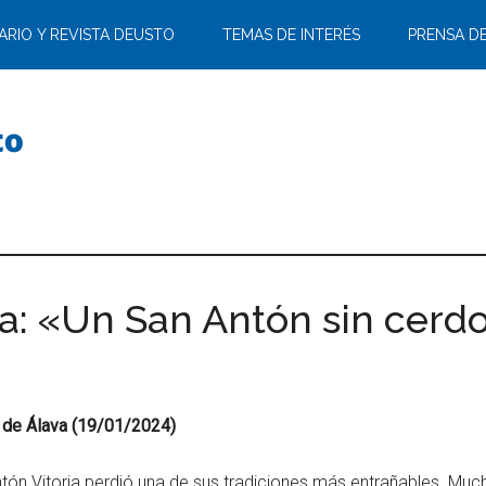
ARIO Y REVISTA DEUSTO
TEMAS DE INTERÉS
PRENSA D
a: «Un San Antón sin cerd
a de Álava (19/01/2024)
ntón Vitoria perdió una de sus tradiciones más entrañables. Muc