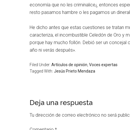
economía que no les criminalice¿ entonces esper
resto pasamos hambre o les pagamos un dinera
He dicho antes que estas cuestiones se tratan mu
caracteriza, el incombustible Celedón de Oro y mú
porque hay mucho follón. Debió ser un concejal o qu
año ni verás después».
Filed Under:
Artículos de opinión
,
Voces expertas
Tagged With:
Jesús Prieto Mendaza
Deja una respuesta
Tu dirección de correo electrónico no será publi
Comentario
*