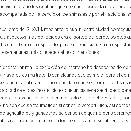
e viejuno, y no les ocultaré que me duelo por esta nueva priv
acompañada por la bendición de animales y por el tradicional s
ua, data del S. XVIII, mediante la cual nuestra ciudad conseguí
de sus aspectos más conocidos era el sorteo del cerdo, boletos q
del txerri o txarri era esperado, pero su exhibición era un espect
presentar unas más que aceptables dimensiones.
 bienestar animal, la exhibición del marrano ha desaparecido de 
 y mayores es maltrato. Dicen algunos que es mejor para el gorri
 pero admirar al marrano no considero que sea torturarlo. Es má
aro sobre el destino del bicho: que un día será sacrificado para 
, crecerán creyendo que los cerditos sólo son de chocolate o, c
o, no sea que se traumaticen si saben la verdad. Bien, así somo
do agricultores y ganaderos se cansen de que no consideremos
turales urbanos; cuando hartos de desplantes se jubilen o decid