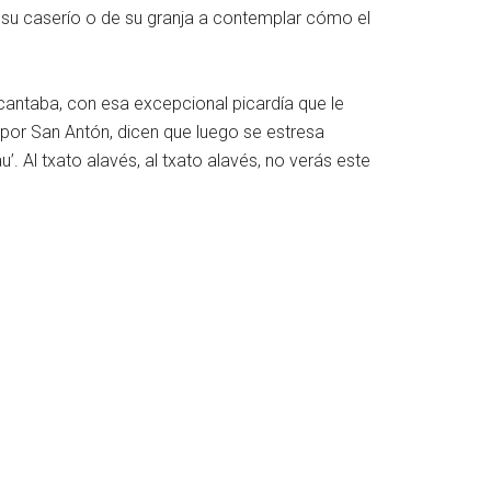
 su caserío o de su granja a contemplar cómo el
cantaba, con esa excepcional picardía que le
o por San Antón, dicen que luego se estresa
u’. Al txato alavés, al txato alavés, no verás este