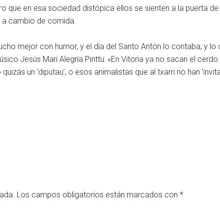
o que en esa sociedad distópica ellos se sienten a la puerta de
l a cambio de comida.
cho mejor con humor, y el día del Santo Antón lo contaba, y lo 
sico Jesús Mari Alegría Pinttu: «En Vitoria ya no sacan el cerd
izás un ‘diputau’, o esos animalistas que al txarri no han ‘invita
cada.
Los campos obligatorios están marcados con
*