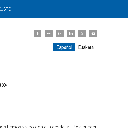
EUSTO
Español
Euskara
o»
hos hemos vivido con ella desde la niñez, pueden