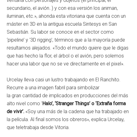
ventana con personajes y objetos (el principal, el
secundario, el avión..) y con esa versión los animan,
iluminan, etc.», ahonda esta vitoriana que cuenta con un
máster en 3D en la antigua escuela Sintesys en San
Sebastián. Su labor se conoce en el sector como
‘pipeline’ y ‘3D rigging’, términos que a la mayoría puede
resultarnos alejados. «Todo el mundo quiere que le digas
que has hecho la flor, el árbol o el avión, pero solemos
hacer una labor que no se ve directamente en el pixel».
Urcelay lleva casi un lustro trabajando en El Ranchito.
Recurre a una imagen fabril para simbolizar
la gran cantidad de implicados en producciones del más
alto nivel como ‘
Halo’, ‘Stranger Things’ o ‘Extraña forma
de vivir’.
«Soy una más de la cadena que ha trabajado en
la película. Al final somos los obreros», explica Urcelay,
que teletrabaja desde Vitoria.